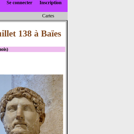
Se connecter
Inscription
Cartes
illet 138 à Baïes
mois)