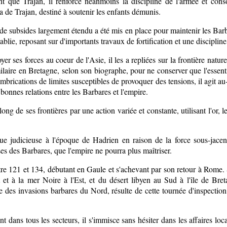
nt que Trajan, il renforce néanmoins la discipline de l'armée et consol
 de Trajan, destiné à soutenir les enfants démunis.
de subsides largement étendu a été mis en place pour maintenir les Barba
blie, reposant sur d'importants travaux de fortification et une disciplin
yer ses forces au coeur de l'Asie, il les a repliées sur la frontière natur
milaire en Bretagne, selon son biographe, pour ne conserver que l'essenti
mbrications de limites susceptibles de provoquer des tensions, il agit au
e bonnes relations entre les Barbares et l'empire.
 long de ses frontières par une action variée et constante, utilisant l'or
que judicieuse à l'époque de Hadrien en raison de la force sous-jace
ses des Barbares, que l'empire ne pourra plus maîtriser.
ntre 121 et 134, débutant en Gaule et s'achevant par son retour à Rome
 et à la mer Noire à l'Est, et du désert libyen au Sud à l'île de B
e des invasions barbares du Nord, résulte de cette tournée d'inspection
t dans tous les secteurs, il s'immisce sans hésiter dans les affaires lo