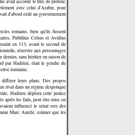
ui avait accordé le titre de préteur,
ablement avec celui d'Arabie, pour
'avait d'abord exilé au gouvernement
cles romains, bien qu'ils fussent
laires, Publilius Celsus et Avidius
onsulat en 113, avant le second de
tionnelle, réservée aux personnages
 dernier, sans héritier en raison de
rd par Hadrien, était le gendre de
tive lointaine.
différer leurs plans. Des propos
'un rival dans un régime despotique
hâte, Hadrien déplora cette justice
s après les faits, peut être mise en
vaient influencé le sénat vers des
comme Marc Aurèle, estimer que les