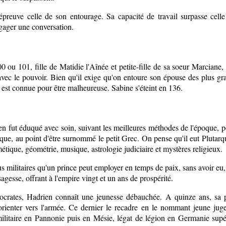
reuve celle de son entourage. Sa capacité de travail surpasse celle d
ngager une conversation.
00 ou 101, fille de Matidie l'Aînée et petite-fille de sa soeur Marciane
vec le pouvoir. Bien qu'il exige qu'on entoure son épouse des plus gr
 est connue pour être malheureuse. Sabine s'éteint en 136.
en fut éduqué avec soin, suivant les meilleures méthodes de l'époque, p
cque, au point d'être surnommé le petit Grec. On pense qu'il eut Plutar
métique, géométrie, musique, astrologie judiciaire et mystères religieux.
tus militaires qu'un prince peut employer en temps de paix, sans avoir e
agesse, offrant à l'empire vingt et un ans de prospérité.
rates, Hadrien connaît une jeunesse débauchée. A quinze ans, sa p
'orienter vers l'armée. Ce dernier le recadre en le nommant jeune jug
ilitaire en Pannonie puis en Mésie, légat de légion en Germanie supér