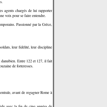
s.
des agents chargés de lui rapporter
une voix pour se faire entendre.
temporains. Passionné par la Grèce,
dats, leur fidélité, leur discipline
t danubien. Entre 122 et 127, il fait
ouzaine de forteresses.
centrale, avant de regagner Rome à
ide avec la fin de cinq années de