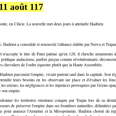
 11 août 117
onte, en Cilicie. La nouvelle met deux jours à atteindre Hadrien.
 Hadrien a consolidé et renouvelé l'alliance établie par Nerva et Trajan a
et n'accepte le titre de Pater patriae qu'en 128, il cherche néanmoins à
 politique audacieuse, parfois perçue comme révolutionnaire, déconcerte,
les chevaliers de l'ordre équestre plutôt que la Haute Assemblée.
adrien parcourut l'empire, vivant partout sauf dans la capitale. Son règ
rendre leurs besoins en les observant sur place et d'évaluer les fonc
r les erreurs, les négligences et les injustices provoquées par l'écran opa
e son empire.
donner les territoires orientaux conquis par Trajan lors de sa derni
eurs de préserver l'empire dans ses frontières naturelles, délimitées p
rate pour annexer l'Arménie et la Mésopotamie. Hadrien choisit de repl