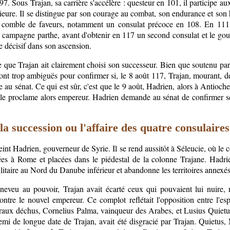
7. Sous Trajan, sa carrière s'accélère : questeur en 101, il participe au
eure. Il se distingue par son courage au combat, son endurance et son ha
le comble de faveurs, notamment un consulat précoce en 108. En 111, 
à la campagne parthe, avant d'obtenir en 117 un second consulat et le go
le décisif dans son ascension.
 que Trajan ait clairement choisi son successeur. Bien que soutenu par l
 sont trop ambiguës pour confirmer si, le 8 août 117, Trajan, mourant
e au sénat. Ce qui est sûr, c'est que le 9 août, Hadrien, alors à Antioche
 le proclame alors empereur. Hadrien demande au sénat de confirmer se
a succession ou l'affaire des quatre consulaires
int Hadrien, gouverneur de Syrie. Il se rend aussitôt à Séleucie, où le c
ées à Rome et placées dans le piédestal de la colonne Trajane. Had
ilitaire au Nord du Danube inférieur et abandonne les territoires annexé
 neveu au pouvoir, Trajan avait écarté ceux qui pouvaient lui nuire,
ontre le nouvel empereur. Ce complot reflétait l'opposition entre l'esp
éraux déchus, Cornelius Palma, vainqueur des Arabes, et Lusius Quietus,
nemi de longue date de Trajan, avait été disgracié par Trajan. Quietus