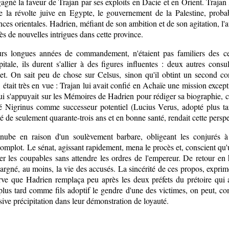
agné la faveur de Trajan par ses exploits en Dacie et en Orient. Trajan l
 de la révolte juive en Egypte, le gouvernement de la Palestine, prob
inces orientales. Hadrien, méfiant de son ambition et de son agitation, l
s de nouvelles intrigues dans cette province.
urs longues années de commandement, n'étaient pas familiers des cer
itale, ils durent s'allier à des figures influentes : deux autres consu
ojet. On sait peu de chose sur Celsus, sinon qu'il obtint un second c
 était très en vue : Trajan lui avait confié en Achaïe une mission excep
i s'appuyait sur les Mémoires de Hadrien pour rédiger sa biographie, ce
gé Nigrinus comme successeur potentiel (Lucius Verus, adopté plus ta
de seulement quarante-trois ans et en bonne santé, rendait cette perspec
nube en raison d'un soulèvement barbare, obligeant les conjurés à 
 complot. Le sénat, agissant rapidement, mena le procès et, conscient qu
r les coupables sans attendre les ordres de l'empereur. De retour en 
épargné, au moins, la vie des accusés. La sincérité de ces propos, exprimé
ve que Hadrien remplaça peu après les deux préfets du prétoire qui a
t plus tard comme fils adoptif le gendre d'une des victimes, on peut, 
sive précipitation dans leur démonstration de loyauté.