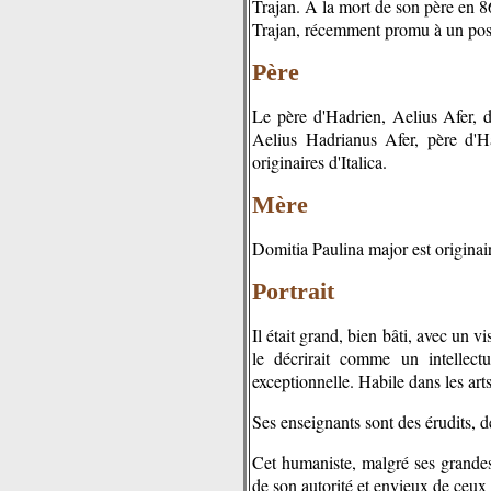
Trajan. A la mort de son père en 86
Trajan, récemment promu à un poste
Père
Le père d'Hadrien, Aelius Afer, d
Aelius Hadrianus Afer, père d'Ha
originaires d'Italica.
Mère
Domitia Paulina major est originai
Portrait
Il était grand, bien bâti, avec un v
le décrirait comme un intellect
exceptionnelle. Habile dans les arts
Ses enseignants sont des érudits, d
Cet humaniste, malgré ses grandes qu
de son autorité et envieux de ceux 