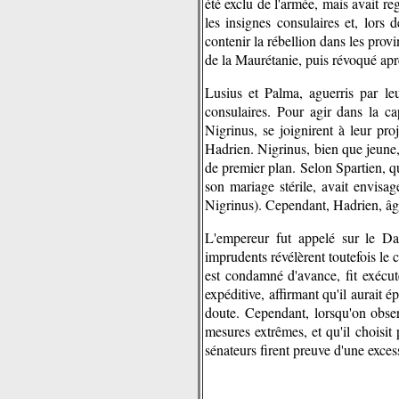
été exclu de l'armée, mais avait reg
les insignes consulaires et, lors
contenir la rébellion dans les prov
de la Maurétanie, puis révoqué aprè
Lusius et Palma, aguerris par le
consulaires. Pour agir dans la cap
Nigrinus, se joignirent à leur pr
Hadrien. Nigrinus, bien que jeune,
de premier plan. Selon Spartien, qu
son mariage stérile, avait envisa
Nigrinus). Cependant, Hadrien, âgé 
L'empereur fut appelé sur le Da
imprudents révélèrent toutefois le
est condamné d'avance, fit exécute
expéditive, affirmant qu'il aurait 
doute. Cependant, lorsqu'on obser
mesures extrêmes, et qu'il choisi
sénateurs firent preuve d'une exces