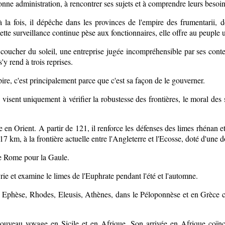
onne administration, à rencontrer ses sujets et à comprendre leurs besoin
à la fois, il dépêche dans les provinces de l'empire des frumentarii, 
cette surveillance continue pèse aux fonctionnaires, elle offre au peuple 
e coucher du soleil, une entreprise jugée incompréhensible par ses con
'y rend à trois reprises.
ire, c'est principalement parce que c'est sa façon de le gouverner.
isent uniquement à vérifier la robustesse des frontières, le moral des sol
ue en Orient. A partir de 121, il renforce les défenses des limes rhénan e
7 km, à la frontière actuelle entre l'Angleterre et l'Ecosse, doté d'une d
 de Rome pour la Gaule.
ie et examine le limes de l'Euphrate pendant l'été et l'automne.
 Ephèse, Rhodes, Eleusis, Athènes, dans le Péloponnèse et en Grèce 
uveau voyage en Sicile et en Afrique. Son arrivée en Afrique coïnc