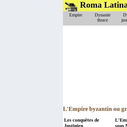
Roma Latin
Empire
Dynastie
Dy
thrace
jus
L'Empire byzantin ou gr
Les conquêtes de
L'Emp
Justinien
sous 