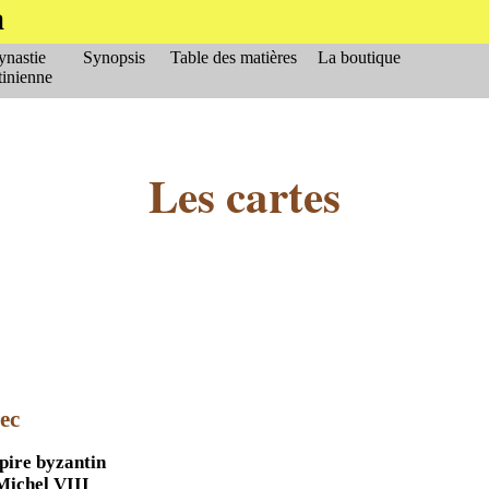
a
nastie
Synopsis
Table des matières
La boutique
tinienne
Les cartes
ec
ire byzantin
Michel VIII