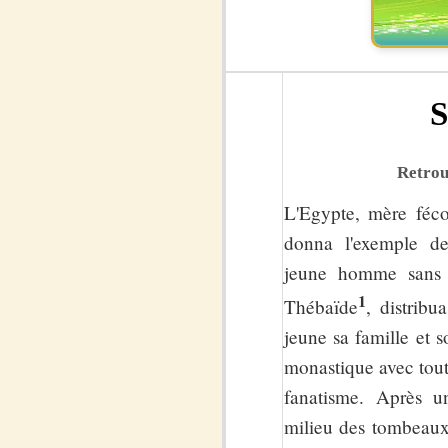
S
Retrouv
L'Egypte, mère fécon
donna l'exemple de
jeune homme sans 
1
Thébaïde
, distribu
jeune sa famille et 
monastique avec toute 
fanatisme. Après u
milieu des tombeaux 