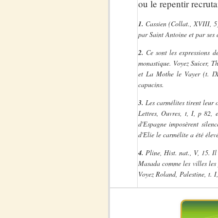
ou le repentir recrut
1.
Cassien (Collat., XVIII, 5)
par Saint Antoine et par ses d
2.
Ce sont les expressions de
monastique. Voyez Suicer, The
et La Mothe le Vayer (t. IX
capucins.
3.
Les carmélites tirent leur 
Lettres, Ouvres, t, I, p 82,
d'Espagne imposèrent silence
d'Elie le carmélite a été élev
4.
Pline, Hist. nat., V, 15. I
Masada comme les villes les 
Voyez Roland, Palestine, t. I