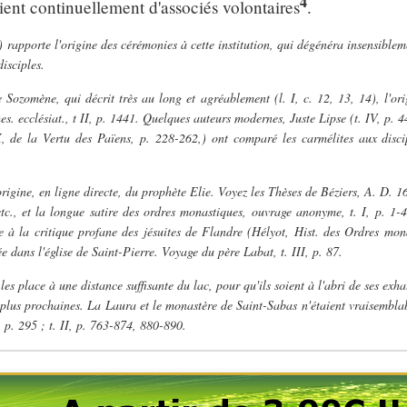
4
aient continuellement d'associés volontaires
.
 rapporte l'origine des cérémonies à cette institution, qui dégénéra insensiblem
isciples.
 Sozomène, qui décrit très au long et agréablement (l. I, c. 12, 13, 14), l'ori
s. ecclésiat., t II, p. 1441. Quelques auteurs modernes, Juste Lipse (t. IV, p. 4
, de la Vertu des Païens, p. 228-262,) ont comparé les carmélites aux disci
origine, en ligne directe, du prophète Elie. Voyez les Thèses de Béziers, A. D. 
 etc., et la longue satire des ordres monastiques, ouvrage anonyme, t. I, p. 1-
 à la critique profane des jésuites de Flandre (Hélyot, Hist. des Ordres monas
ée dans l'église de Saint-Pierre. Voyage du père Labat, t. III, p. 87.
l les place à une distance suffisante du lac, pour qu'ils soient à l'abri de ses e
plus prochaines. La Laura et le monastère de Saint-Sabas n'étaient vraisemblab
, p. 295 ; t. II, p. 763-874, 880-890.