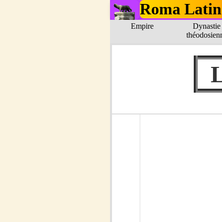
Roma Latin
Empire
Dynastie
théodosien
L