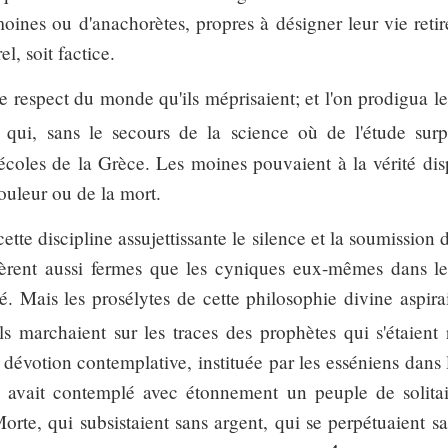
ines ou d'anachorètes, propres à désigner leur vie retirée
el, soit factice.
 le respect du monde qu'ils méprisaient; et l'on prodigua 
, qui, sans le secours de la science où de l'étude surpa
écoles de la Grèce. Les moines pouvaient à la vérité dis
douleur ou de la mort.
cette discipline assujettissante le silence et la soumission
èrent aussi fermes que les cyniques eux-mêmes dans le
é. Mais les prosélytes de cette philosophie divine aspir
ils marchaient sur les traces des prophètes qui s'étaient 
dévotion contemplative, instituée par les esséniens dans l
 avait contemplé avec étonnement un peuple de solitair
orte, qui subsistaient sans argent, qui se perpétuaient 