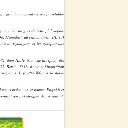
ent jusqu'au moment où elle fut rétablie
gine et les progrès de cette philosophie
48, Manuduct. ad philos. stoic., III, 13)
ples de Pythagore, et les cyniques aux
1682, dans Harle, Nouv. de la républ. des
433, Berlin, 1751. Rome et l'inquisition
tiques, t. I, p. 282-300); et la statue
xhalaisons malsaines, et nomme Engaddi et
lement pas fort éloignés de cet endroit.