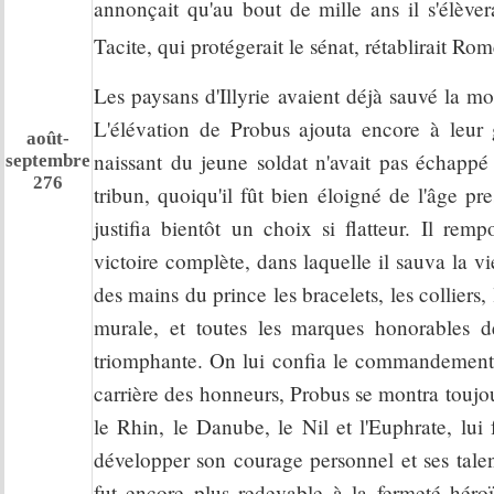
annonçait qu'au bout de mille ans il s'élèv
Tacite, qui protégerait le sénat, rétablirait Rom
Les paysans d'Illyrie avaient déjà sauvé la m
L'élévation de Probus ajouta encore à leur 
août-
naissant du jeune soldat n'avait pas échappé 
septembre
276
tribun, quoiqu'il fût bien éloigné de l'âge pr
justifia bientôt un choix si flatteur. Il r
victoire complète, dans laquelle il sauva la v
des mains du prince les bracelets, les colliers
murale, et toutes les marques honorables 
triomphante. On lui confia le commandement d
carrière des honneurs, Probus se montra toujou
le Rhin, le Danube, le Nil et l'Euphrate, lui 
développer son courage personnel et ses talent
fut encore plus redevable à la fermeté héro