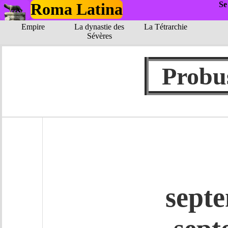
Roma Latina
Se
Empire
La dynastie des
La Tétrarchie
Sévères
Prob
sept