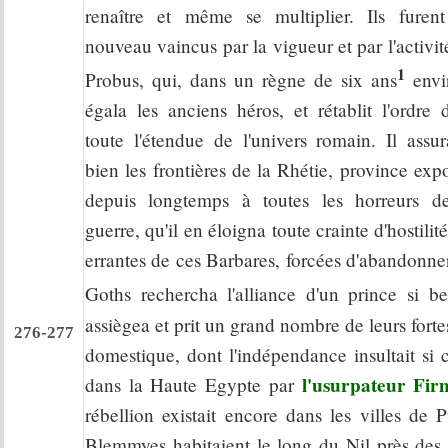
renaître et même se multiplier. Ils furen
nouveau vaincus par la vigueur et par l'activit
1
Probus, qui, dans un règne de six ans
envi
égala les anciens héros, et rétablit l'ordre 
toute l'étendue de l'univers romain. Il assur
bien les frontières de la Rhétie, province exp
depuis longtemps à toutes les horreurs d
guerre, qu'il en éloigna toute crainte d'hostili
errantes de ces Barbares, forcées d'abandonner
Goths rechercha l'alliance d'un prince si be
assiègea et prit un grand nombre de leurs fortes
276-277
domestique, dont l'indépendance insultait si 
l'usurpateur Fir
dans la Haute Egypte par
rébellion existait encore dans les villes de
Blemmyes habitaient le long du Nil près des 