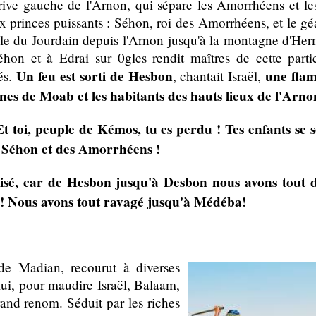
rive gauche de l'Arnon, qui sépare les Amorrhéens et les
 princes puissants : Séhon, roi des Amorrhéens, et le gé
tale du Jourdain depuis l'Arnon jusqu'à la montagne d'He
hon et à Edrai sur 0gles rendit maîtres de cette parti
Un feu est sorti de Hesbon
une flam
és.
, chantait Israël,
nes de Moab et les habitants des hauts lieux de l'Arno
 toi, peuple de Kémos, tu es perdu ! Tes enfants se son
e Séhon et des Amorrhéens !
risé, car de Hesbon jusqu'à Desbon nous avons tout d
! Nous avons tout ravagé jusqu'à Médéba!
de Madian, recourut à diverses
 lui, pour maudire Israël, Balaam,
and renom. Séduit par les riches