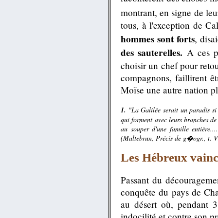
montrant, en signe de le
tous, à l'exception de Ca
hommes sont forts
, disa
des sauterelles.
A ces pa
choisir un chef pour retou
compagnons, faillirent êtr
Moïse une autre nation pl
1.
"La Galilée serait un paradis si 
qui forment avec leurs branches de v
au souper d'une famille entière..
(Maltebrun, Précis de g�ogr., t. VI
Les Hébreux vaincu
Passant du découragement
conquête du pays de Chan
au désert où, pendant 38
indocilité et contre son 