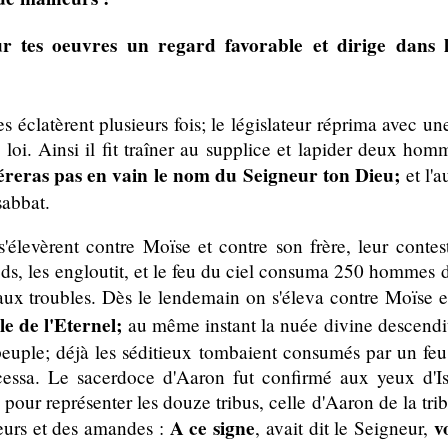
ur tes oeuvres un regard favorable et dirige dans le
s éclatèrent plusieurs fois; le législateur réprima avec un
 loi. Ainsi il fit traîner au supplice et lapider deux hom
éreras pas en vain le nom du Seigneur ton Dieu;
et l'a
sabbat.
élevèrent contre Moïse et contre son frère, leur contesta
eds, les engloutit, et le feu du ciel consuma 250 hommes d
aux troubles. Dès le lendemain on s'éleva contre Moïse e
le de l'Eternel;
au même instant la nuée divine descendit 
 peuple; déjà les séditieux tombaient consumés par un fe
 cessa. Le sacerdoce d'Aaron fut confirmé aux yeux d'Is
pour représenter les douze tribus, celle d'Aaron de la trib
A ce signe
v
leurs et des amandes :
, avait dit le Seigneur,