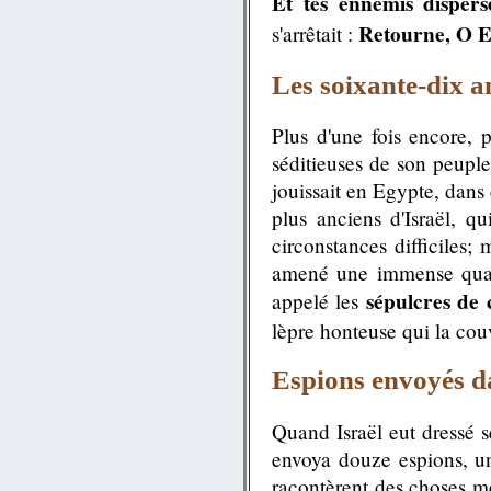
Et tes ennemis dispersé
Retourne, O Et
s'arrêtait :
Les soixante-dix a
Plus d'une fois encore, 
séditieuses de son peuple
jouissait en Egypte, dans
plus anciens d'Israël, qu
circonstances difficile
amené une immense quant
sépulcres de
appelé les
lèpre honteuse qui la couv
Espions envoyés da
Quand Israël eut dressé 
envoya douze espions, un
racontèrent des choses mer