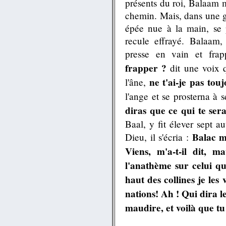
présents du roi, Balaam m
chemin. Mais, dans une g
épée nue à la main, se 
recule effrayé. Balaam, 
presse en vain et fra
frapper ?
dit une voix q
ne t'ai-je pas tou
l'âne,
l'ange et se prosterna à 
diras que ce qui te sera
Baal, y fit élever sept a
Balac m
Dieu, il s'écria :
Viens, m'a-t-il dit, m
l'anathème sur celui q
haut des collines je les
nations! Ah ! Qui dira l
maudire, et voilà que tu