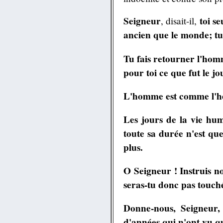
Seigneur
toi s
, disait-il,
ancien que le monde; tu 
Tu fais retourner l'homm
pour toi ce que fut le jo
L'homme est comme l'herb
Les jours de la vie hum
toute sa durée n'est qu
plus.
O Seigneur ! Instruis n
seras-tu donc pas touch
Donne-nous, Seigneur,
d'années qui n'ont vu q