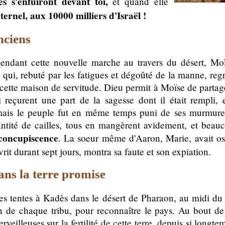
s s'enfuiront devant toi,
et quand elle
ernel, aux 10000 milliers d'Israël !
nciens
pendant cette nouvelle marche au travers du désert, Moï
 qui, rebuté par les fatigues et dégoûté de la manne, regr
 cette maison de servitude. Dieu permit à Moïse de partag
i reçurent une part de la sagesse dont il était rempli, e
s; mais le peuple fut en même temps puni de ses murmur
ité de cailles, tous en mangèrent avidement, et beauco
 concupiscence
. La soeur même d'Aaron, Marie, avait o
rit durant sept jours, montra sa faute et son expiation.
ns la terre promise
ses tentes à Kadès dans le désert de Pharaon, au midi d
 de chaque tribu, pour reconnaître le pays. Au bout de 4
veilleuses sur la fertilité de cette terre, depuis si longt