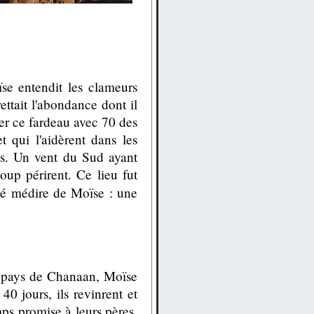
se entendit les clameurs
ettait l'abondance dont il
er ce fardeau avec 70 des
t qui l'aidèrent dans les
es. Un vent du Sud ayant
up périrent. Ce lieu fut
sé médire de Moïse : une
u pays de Chanaan, Moïse
0 jours, ils revinrent et
emps promise à leurs pères,