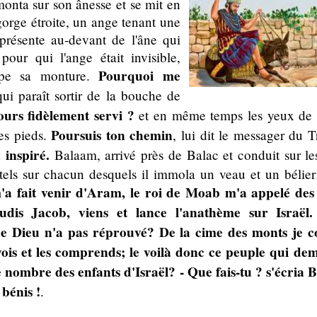
onta sur son ânesse et se mit en
orge étroite, un ange tenant une
présente au-devant de l'âne qui
pour qui l'ange était invisible,
Pourquoi me
ppe sa monture.
ui paraît sortir de la bouche de
jours fidèlement servi ?
et en même temps les yeux de Ba
Poursuis ton chemin
ses pieds.
, lui dit le messager du 
 inspiré.
Balaam, arrivé près de Balac et conduit sur le
utels sur chacun desquels il immola un veau et un bélier; 
'a fait venir d'Aram, le roi de Moab m'a appelé des
audis Jacob, viens et lance l'anathème sur Israël
ue Dieu n'a pas réprouvé? De la cime des monts je c
 vois et les comprends; le voilà donc ce peuple qui de
e nombre des enfants d'Israël? - Que fais-tu ? s'écria B
 bénis !
.