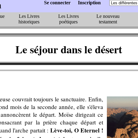
a
Se connecter
Inscription
que
Les Livres
Les Livres
Le nouveau
historiques
poétiques
testament
Le séjour dans le désert
se couvrait toujours le sanctuaire. Enfin,
ond mois de la seconde année, elle s'éleva
 annoncèrent le départ. Moïse dirigeait ce
nsacrant par la prière chaque départ et
Lève-toi, O Eternel !
quand l'arche partait :