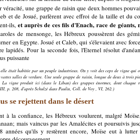
ur véracité, une grappe de raisin que deux hommes pouvai
leb et de Josué, parlèrent avec effroi de la taille et du 
et auprès de ces fils d'Enach, race de géants
ient-ils,
roles de mensonge, les Hébreux poussèrent des gémis
rner en Egypte. Josué et Caleb, qui s'élevaient avec force 
e lapidés. Pour la seconde fois, l'Eternel résolut d'anéan
us puissante
elle était habitée par un peuple industrieux. On y voit des ceps de vigne qui 
astes salles de verdure. Une seule grappe de raisin, longue de deux à trois pied
.. La vigne produit ici (dans le Liban) des grappes énormes, dont chaque r
II, p. 208, d'après Schulzé dans Paulin, Coll. de Voy , VI, 262.)
s se rejettent dans le désert
 à la confiance, les Hébreux voulurent, malgré Moïse, 
aan; mais vaincus par les Amalécites et poursuivis jusq
 années qu'ils y restèrent encore, Moïse eut à lutter 
propre découragement.