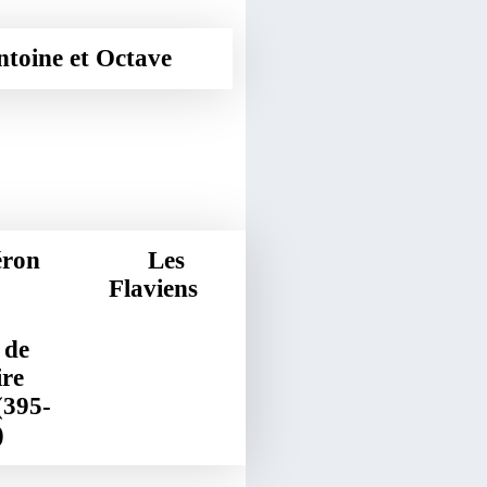
toine et Octave
on
Les
Flaviens
 de
ire
(395-
)