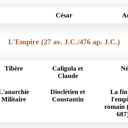
César
An
L'Empire (27 av. J.C./476 ap. J.C.)
Tibère
Caligula et
Nér
Claude
L'anarchie
Dioclétien et
La fin
Militaire
Constantin
l'emp
romain 
687