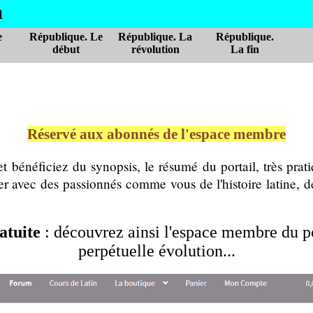
a
e
République. Le
République. La
République.
début
révolution
La fin
Réservé aux abonnés de l'espace membre
t bénéficiez du synopsis, le résumé du portail, très prati
r avec des passionnés comme vous de l'histoire latine, des
atuite
: découvrez ainsi l'espace membre du po
perpétuelle évolution...