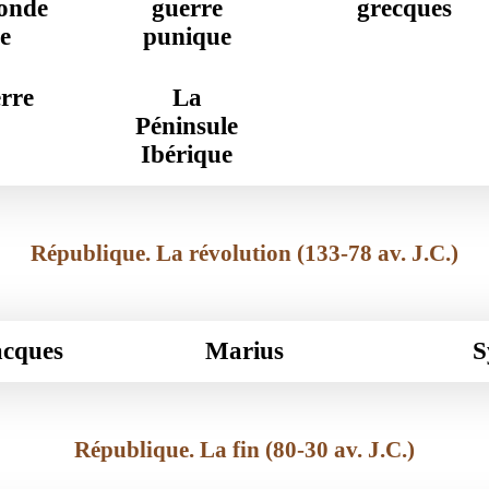
conde
guerre
grecques
e
punique
erre
La
Péninsule
Ibérique
République. La révolution (133-78 av. J.C.)
acques
Marius
S
République. La fin (80-30 av. J.C.)