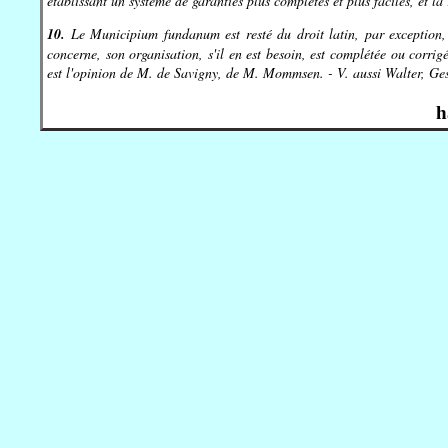
établissant un système de garanties plus complètes et plus faciles, et la
10.
Le Municipium fundanum est resté du droit latin, par exception, o
concerne, son organisation, s'il en est besoin, est complétée ou corrigée
est l'opinion de M. de Savigny, de M. Mommsen. - V. aussi Walter, Ges
h