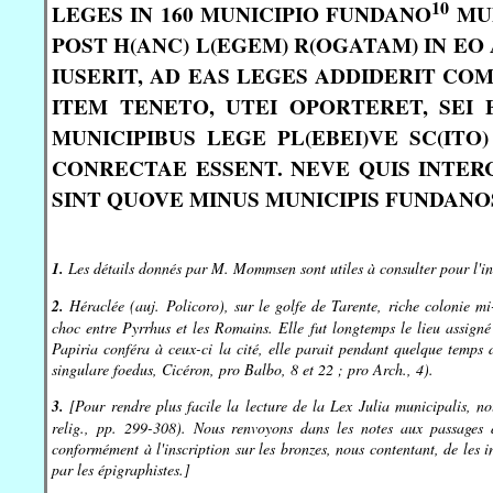
10
LEGES IN 160 MUNICIPIO FUNDANO
MUN
POST H(ANC) L(EGEM) R(OGATAM) IN E
IUSERIT, AD EAS LEGES ADDIDERIT CO
ITEM TENETO, UTEI OPORTERET, SEI
MUNICIPIBUS LEGE PL(EBEI)VE SC(IT
CONRECTAE ESSENT. NEVE QUIS INTER
SINT QUOVE MINUS MUNICIPIS FUNDAN
1.
Les détails donnés par M. Mommsen sont utiles à consulter pour l'in
2.
Héraclée (auj. Policoro), sur le golfe de Tarente, riche colonie mi-
choc entre Pyrrhus et les Romains. Elle fut longtemps le lieu assigné
Papiria conféra à ceux-ci la cité, elle parait pendant quelque temps
singulare foedus, Cicéron, pro Balbo, 8 et 22 ; pro Arch., 4).
3.
[Pour rendre plus facile la lecture de la Lex Julia municipalis, n
relig., pp. 299-308). Nous renvoyons dans les notes aux passages 
conformément à l'inscription sur les bronzes, nous contentant, de les in
par les épigraphistes.]