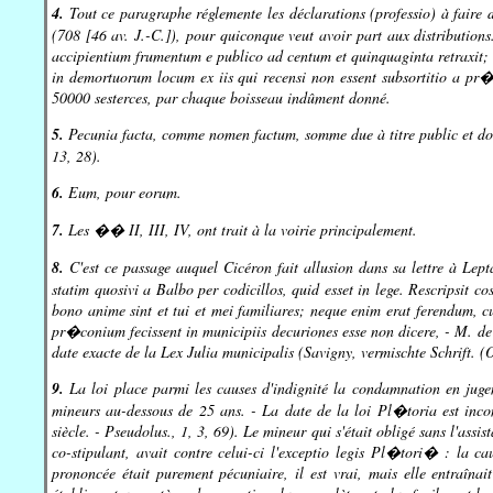
4.
Tout ce paragraphe réglemente les déclarations (professio) à faire 
(708 [46 av. J.-C.]), pour quiconque veut avoir part aux distributions
accipientium frumentum e publico ad centum et quinquaginta retraxit; 
in demortuorum locum ex iis qui recensi non essent subsortitio a pr�
50000 sesterces, par chaque boisseau indûment donné.
5.
Pecunia facta, comme nomen factum, somme due à titre public et dont l
13, 28).
6.
Eum, pour eorum.
7.
Les �� II, III, IV, ont trait à la voirie principalement.
8.
C'est ce passage auquel Cicéron fait allusion dans sa lettre à Lepta
statim quosivi a Balbo per codicillos, quid esset in lege. Rescripsit c
bono anime sint et tui et mei familiares; neque enim erat ferendum,
pr�conium fecissent in municipiis decuriones esse non dicere, - M. de Sa
date exacte de la Lex Julia municipalis (Savigny, vermischte Schrift. (O
9.
La loi place parmi les causes d'indignité la condamnation en jugem
mineurs au-dessous de 25 ans. - La date de la loi Pl�toria est inco
siècle. - Pseudolus., 1, 3, 69). Le mineur qui s'était obligé sans l'assi
co-stipulant, avait contre celui-ci l'exceptio legis Pl�tori� : la c
prononcée était purement pécuniaire, il est vrai, mais elle entraîna