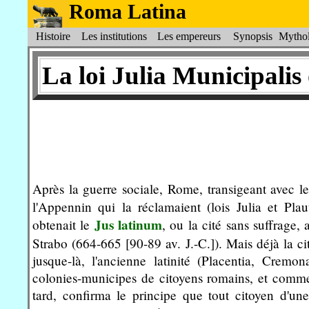
Roma Latina
Histoire
Les institutions
Les empereurs
Synopsis
Mythol
La loi Julia Municipalis
Après la guerre sociale, Rome, transigeant avec les
l'Appennin qui la réclamaient (lois Julia et Pl
Jus latinum
obtenait le
, ou la cité sans suffrage,
Strabo (664-665 [90-89 av. J.-C.]). Mais déjà la ci
jusque-là, l'ancienne latinité (Placentia, Cremo
colonies-municipes de citoyens romains, et comme t
tard, confirma le principe que tout citoyen d'un