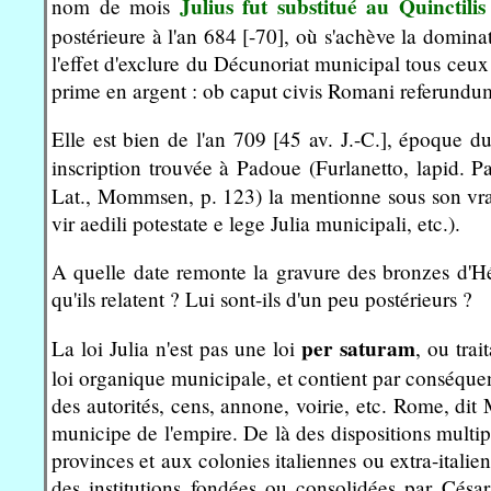
Julius fut substitué au Quinctilis
nom de mois
postérieure à l'an 684 [-70], où s'achève la dominat
l'effet d'exclure du Décunoriat municipal tous ceu
prime en argent : ob caput civis Romani referundum
Elle est bien de l'an 709 [45 av. J.-C.], époque d
inscription trouvée à Padoue (Furlanetto, lapid. Pa
Lat., Mommsen, p. 123) la mentionne sous son vrai 
vir aedili potestate e lege Julia municipali, etc.).
A quelle date remonte la gravure des bronzes d'Hé
qu'ils relatent ? Lui sont-ils d'un peu postérieurs ?
per saturam
La loi Julia n'est pas une loi
, ou trai
loi organique municipale, et contient par conséquen
des autorités, cens, annone, voirie, etc. Rome, di
municipe de l'empire. De là des dispositions mult
provinces et aux colonies italiennes ou extra-itali
des institutions fondées ou consolidées par Césa