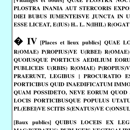
PLOSTRA INANIA AUT STERCORIS EXPO
DIEI BUBUS IUMENTEISVE JUNCTA IN U
ESSE LICEAT, E(IUS) H.. L. N(IHIL) R(OGAT
� IV
[Places et lieux publics] QU
R(OMAE) P(ROPIUS)VE U(RBEI) R(OMA
QUOIUSQUE PORTICUS AEDILIUM EORU
PUBLICEIS U(RBIS) R(OMAE) P(ROPIUS)
PRAERUNT, LEGIBUS | PROCURATIO ES
PORTICIBUS QUID INAEDIFICATUM IMM
QUAM POSSIDETO, NEVE EORUM QUOD 
LOCIS PORTICIBUSQUE POPULUS UTATUR
PL(EBEI)VE SCITIS S(ENATUS)VE C(ONS
[Baux publics] QUIBUS LOCEIS EX L