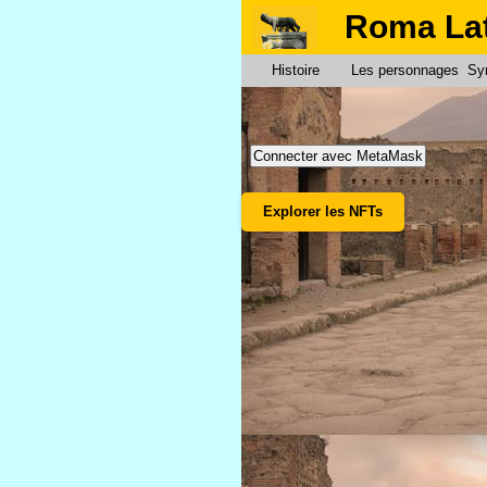
Roma La
Histoire
Les personnages
Sy
Connecter avec MetaMask
Explorer les NFTs