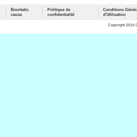
Brevitatis
Politique de
Conditions Génér
causa
confidentialité
d'Utilisation
Copyright 2010-