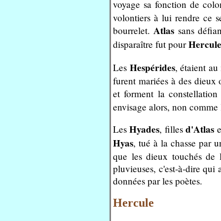
voyage sa fonction de col
volontiers à lui rendre ce s
Atlas
bourrelet.
sans défian
Hercul
disparaître fut pour
Hespérides
Les
, étaient a
furent mariées à des dieux 
et forment la constellatio
envisage alors, non comme l
Hyades
d'Atlas
Les
, filles
e
Hyas
, tué à la chasse par u
que les dieux touchés de le
pluvieuses, c'est-à-dire qui 
données par les poètes.
Hercule