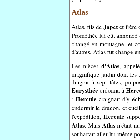
Atlas
Japet
Atlas, fils de
et frère
Prométhée lui eût annoncé de
changé en montagne, et con
d'autres, Atlas fut changé 
d'Atlas
Les nièces
, appel
magnifique jardin dont les 
dragon à sept têtes, prépo
Eurysthée
Herc
ordonna à
Hercule
:
craignait d'y éch
endormir le dragon, et cueill
Hercule
l'expédition,
suppor
Atlas
Atlas
. Mais
n'était n
souhaitait aller lui-même p