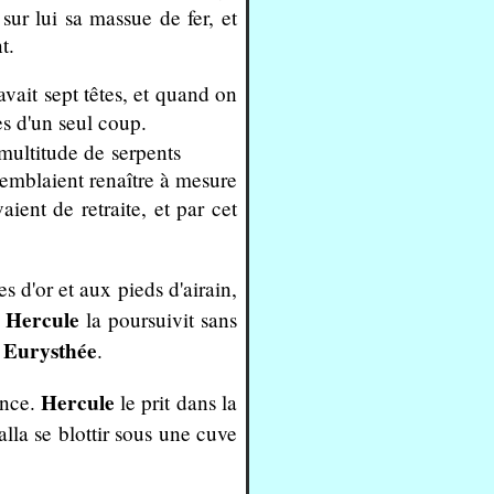
r lui sa massue de fer, et
t.
vait sept têtes, et quand on
es d'un seul coup.
'une multitude de serpents
blaient renaître à mesure
ient de retraite, et par cet
d'or et aux pieds d'airain,
Hercule
.
la poursuivit sans
Eurysthée
à
.
Hercule
ince.
le prit dans la
 alla se blottir sous une cuve