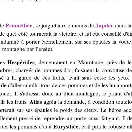
Prométhée
Jupiter
 de
, se joignit aux ennemis de
dans la
 quel côté tournerait la victoire, et lui eût conseillé d'ê
damné à porter éternellement sur ses épaules la voûte 
en montagne par Persée).
Hespérides
ées
, demeuraient en Mauritanie, près de leu
arbres, chargés de pommes d'or, faisaient la convoitise 
sé à la garde de ces fruits, avait sans cesse les yeux 
ule
d'aller cueillir trois de ces pommes et de les lui apporter
ouer. Il s'adressa donc au dieu-montagne, le priant d'
Atlas
ir les fruits.
agréa la demande, à condition toutefo
terait sur ses épaules le poids des cieux. Le héros acce
ullement pressé de reprendre un poste aussi fatigant. Il 
Eurysthée
orter les pommes d'or à
, et il pria le robuste 