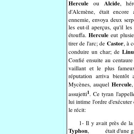
Hercule
Alcide
ou
, hé
d'Alcmène, était encore
ennemie, envoya deux serpe
les eut-il aperçus, qu'il le
Hercule
étouffa.
eut plusie
Castor
tirer de l'arc; de
, à 
Linu
conduire un char; de
Confié ensuite au centaur
vaillant et le plus fame
réputation arriva bientôt
Hercule
Mycènes, auquel
,
1
assujetti
. Ce tyran l'appell
lui intime l'ordre d'exécute
le récit:
1- Il y avait près de 
Typhon
, était d'une gros