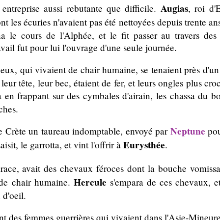
Augias
entreprise aussi rebutante que difficile.
, roi d'
es écuries n'avaient pas été nettoyées depuis trente an
rs de l'Alphée, et le fit passer au travers des ét
fut pour lui l'ouvrage d'une seule journée.
eux, qui vivaient de chair humaine, se tenaient près d'
 tête, leur bec, étaient de fer, et leurs ongles plus cr
 en frappant sur des cymbales d'airain, les chassa du bois
hes.
Neptune
e de Crète un taureau indomptable, envoyé par
pou
Eurysthée
aisit, le garrotta, et vint l'offrir à
.
hrace, avait des chevaux féroces dont la bouche vomissa
Hercule
 chair humaine.
s'empara de ces chevaux, et
'oeil.
nt des femmes guerrières qui vivaient dans l'Asie-Mineure