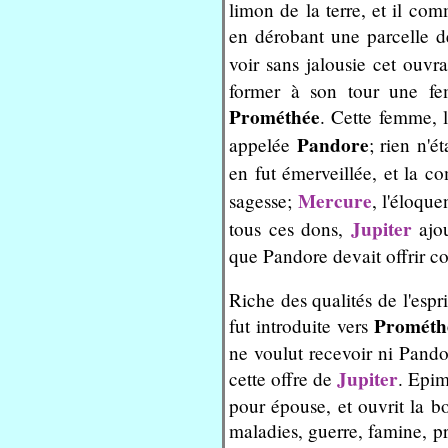
limon de la terre, et il co
en dérobant une parcelle d
voir sans jalousie cet ouv
former à son tour une f
Prométhée
. Cette femme, la
Pandore
appelée
; rien n'é
en fut émerveillée, et la c
Mercure
sagesse;
, l'éloqu
Jupiter
tous ces dons,
ajou
que Pandore devait offrir 
Riche des qualités de l'espr
Prométh
fut introduite vers
ne voulut recevoir ni Pandor
Jupiter
cette offre de
. Epim
pour épouse, et ouvrit la b
maladies, guerre, famine, pr