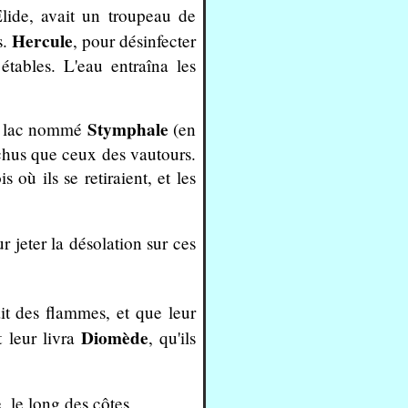
Elide, avait un troupeau de
Hercule
s.
, pour désinfecter
ables. L'eau entraîna les
Stymphale
un lac nommé
(en
ochus que ceux des vautours.
 où ils se retiraient, et les
r jeter la désolation sur ces
it des flammes, et que leur
Diomède
 leur livra
, qu'ils
, le long des côtes