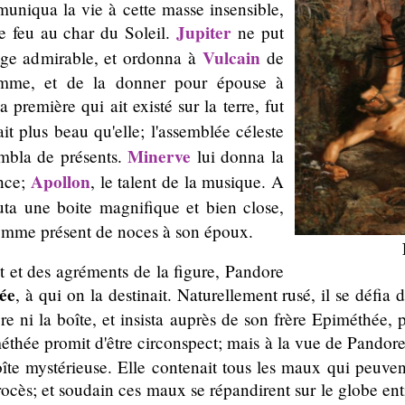
mmuniqua la vie à cette masse insensible,
Jupiter
e feu au char du Soleil.
ne put
Vulcain
rage admirable, et ordonna à
de
emme, et de la donner pour épouse à
 première qui ait existé sur la terre, fut
tait plus beau qu'elle; l'assemblée céleste
Minerve
ombla de présents.
lui donna la
Apollon
ence;
, le talent de la musique. A
ta une boite magnifique et bien close,
comme présent de noces à son époux.
it et des agréments de la figure, Pandore
ée
, à qui on la destinait. Naturellement rusé, il se défia 
e ni la boîte, et insista auprès de son frère Epiméthée, 
éthée promit d'être circonspect; mais à la vue de Pandore, 
oîte mystérieuse. Elle contenait tous les maux qui peuven
ocès; et soudain ces maux se répandirent sur le globe enti