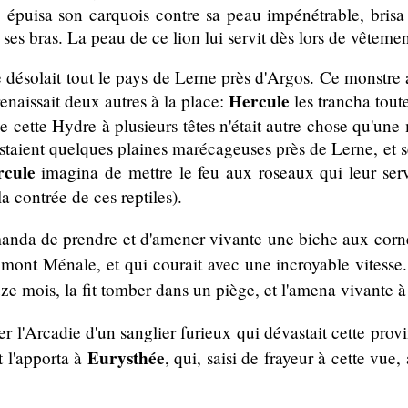
sa son carquois contre sa peau impénétrable, brisa su
bras. La peau de ce lion lui servit dès lors de vêtemen
 désolait tout le pays de Lerne près d'Argos. Ce monstre a
Hercule
issait deux autres à la place:
les trancha tout
cette Hydre à plusieurs têtes n'était autre chose qu
 quelques plaines marécageuses près de Lerne, et sem
rcule
imagina de mettre le feu aux roseaux qui leur serva
ontrée de ces reptiles).
nda de prendre et d'amener vivante une biche aux cornes 
ont Ménale, et qui courait avec une incroyable vitesse
s, la fit tomber dans un piège, et l'amena vivante 
rer l'Arcadie d'un sanglier furieux qui dévastait cette prov
Eurysthée
l'apporta à
, qui, saisi de frayeur à cette vue,