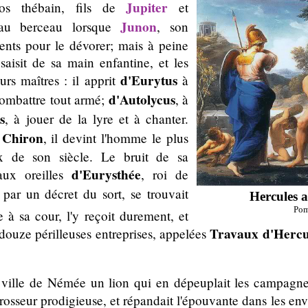
Jupiter
ros thébain, fils de
et
Junon
 au berceau lorsque
, son
nts pour le dévorer; mais à peine
s saisit de sa main enfantine, et les
d'Eurytus
urs maîtres : il apprit
à
d'Autolycus
combattre tout armé;
, à
s
, à jouer de la lyre et à chanter.
Chiron
e
, il devint l'homme le plus
ux de son siècle. Le bruit de sa
d'Eurysthée
 aux oreilles
, roi de
 par un décret du sort, se trouvait
Hercules a
Pom
e à sa cour, l'y reçoit durement, et
Travaux d'Hercu
r douze périlleuses entreprises, appelées
la ville de Némée un lion qui en dépeuplait les campagn
seur prodigieuse, et répandait l'épouvante dans les env