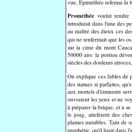
vue, Epiméthée referma la boî
Prométhée
voulut rendre
introduisit dans l'une des p
au maître des dieux ces deu
qui ne renfermait que les os. 
sur la cime du mont Caucase
50000 ans: la portion dévoré
siècles des douleurs atroces
On explique ces fables de 
des statues si parfaites, qu
aux mortels d'éminents servi
ouvraient les yeux et ne voy
à préparer la brique, et à s
le joug, attelèrent des che
plantes nuisibles. Tant de s
prophétie, qu'il lisait dans l