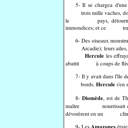
5- Il se chargea d'une 
trois mille vaches, dont l
le pays, détourna le cou
immondices; et ce travail 
6- Des oiseaux monstru
Arcadie); leurs ailes, leur
Hercule
les effraya
abattit à coups de flèc
7- Il y avait dans l'îl
Hercule
bords.
s'en s
Diomède
8-
, roi de T
maître nourrissait de
dévorèrent en un clin d
Amazones
9- Les
étaie