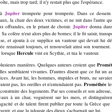
te, mais trop tard; il n'y restait plus que l'espérance.
Jupiter
 à
tromperie pour tromperie. Dans ce dessein
eaux, la chair des deux victimes, et ne mit dans l'autre qu
Jupiter
x offrandes, en le priant de choisir.
donna dans l
Sa colère n'eut alors plus de bornes; il le fit saisir, trans
, et ajouta à ce supplice un vautour qui devait lui dév
e renaissait toujours, et renouvelait ainsi son tourment. 
Hercule
, lorsque
vint en Scythie, et tua le vautour.
Promé
plusieurs manières. Quelques auteurs croient que
'elles semblaient vivantes. D'autres disent que ce fut un 
ces. Avant lui, les hommes, stupides et bruts, ne savaient
Prométhée
aient pas, les oreilles et n'entendaient pas.
le
e construire des logements. Par ses conseils et son adresse
vaux à un char, voguèrent sur les mers, et distinguèrent
agacité et de talent firent publier par toute la Grèce que
'avenir, et que la jalousie des dieux s'acharnait sur lui.