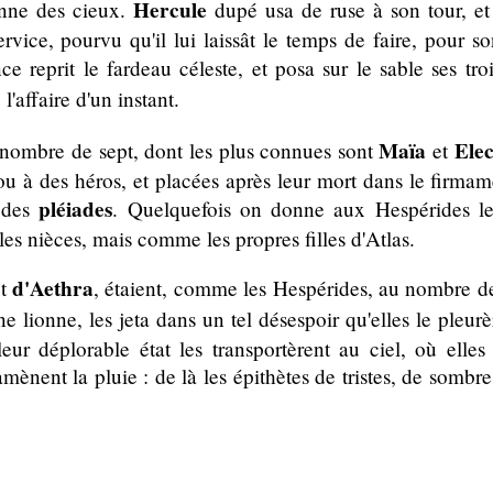
Hercule
onne des cieux.
dupé usa de ruse à son tour, et
ervice, pourvu qu'il lui laissât le temps de faire, pour s
ce reprit le fardeau céleste, et posa sur le sable ses tr
e
l'affaire d'un instant.
Maïa
Elec
u nombre de sept, dont les plus connues sont
et
ou à des héros, et placées après leur mort dans le firmam
pléiades
n des
. Quelquefois on donne aux Hespérides 
es nièces, mais comme les propres filles d'Atlas.
d'Aethra
t
, étaient, comme les Hespérides, au nombre de
ne lionne, les jeta dans un tel désespoir qu'elles le pleu
ur déplorable état les transportèrent au ciel, où elles
amènent la pluie : de là les épithètes de tristes, de sombre