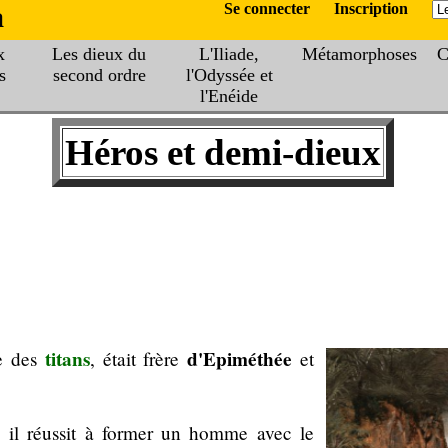
a
Se connecter
Inscription
x
Les dieux du
L'Iliade,
Métamorphoses
C
s
second ordre
l'Odyssée et
l'Enéide
Héros et demi-dieux
titans
d'Epiméthée
re des
, était frère
et
, il réussit à former un homme avec le