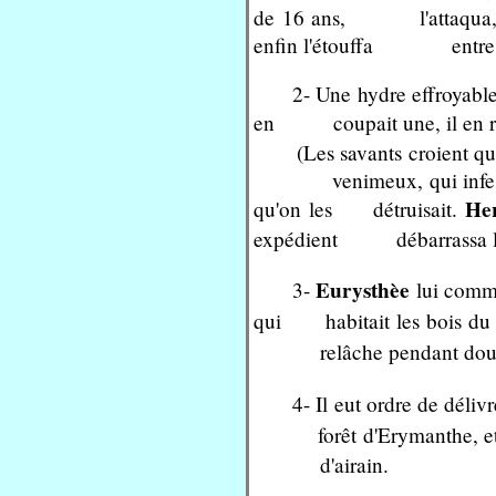
de 16 ans, l'attaqua, épui
enfin l'étouffa entre ses 
2- Une hydre effroyable
en coupait une, il en rena
(Les savants croient que 
venimeux, qui infestaient
He
qu'on les détruisait.
expédient débarrassa la c
Eurysthèe
3-
lui comma
qui habitait les bois du m
relâche pendant douze moi
4- Il eut ordre de déliv
forêt d'Erymanthe, et 
d'airain.