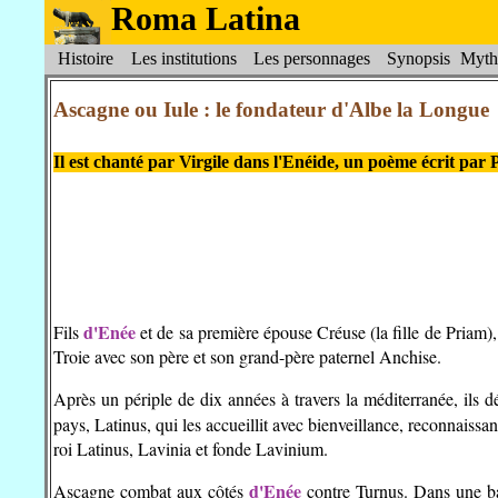
Roma Latina
Histoire
Les institutions
Les personnages
Synopsis
Myth
Ascagne ou Iule : le fondateur d'Albe la Longue
Il est chanté par Virgile dans l'Enéide, un poème écrit par 
d'Enée
Fils
et de sa première épouse Créuse (la fille de Priam)
Troie avec son père et son grand-père paternel Anchise.
Après un périple de dix années à travers la méditerranée, ils 
pays, Latinus, qui les accueillit avec bienveillance, reconnaissa
roi Latinus, Lavinia et fonde Lavinium.
d'Enée
Ascagne combat aux côtés
contre Turnus. Dans une bat