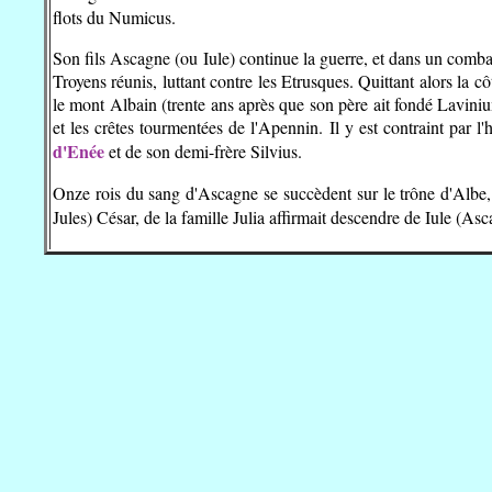
flots du Numicus.
Son fils Ascagne (ou Iule) continue la guerre, et dans un combat
Troyens réunis, luttant contre les Etrusques. Quittant alors la 
le mont Albain (trente ans après que son père ait fondé Lavinium
et les crêtes tourmentées de l'Apennin. Il y est contraint par l'
d'Enée
et de son demi-frère Silvius.
Onze rois du sang d'Ascagne se succèdent sur le trône d'Albe, l
Jules) César, de la famille Julia affirmait descendre de Iule (Asc