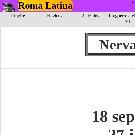
Roma Latina
S
Empire
Flaviens
Antonins
La guerre civi
193
Ner
18 se