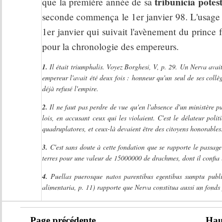
tribunicia potes
que la première année de sa
seconde commença le 1er janvier 98. L'usage d
1er janvier qui suivait l'avènement du prince f
pour la chronologie des empereurs.
1.
Il était triumphalis. Voyez Borghesi, V, p. 29. Un Nerva avait 
empereur l'avait été deux fois : honneur qu'un seul de ses collè
déjà refusé l'empire.
2.
Il ne faut pas perdre de vue qu'en l'absence d'un ministère publ
lois, en accusant ceux qui les violaient. C'est le délateur poli
quadruplatores, et ceux-là devaient être des citoyens honorables.
3.
C'est sans doute à cette fondation que se rapporte le passa
terres pour une valeur de 15000000 de drachmes, dont il confia l'
4.
Puellas puerosque natos parentibus egentibus sumptu public
alimentaria, p. 11) rapporte que Nerva constitua aussi un fonds 
Page précédente
Hau