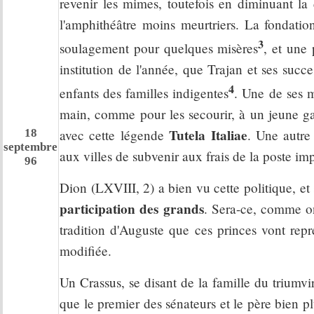
revenir les mimes, toutefois en diminuant la
l'amphithéâtre moins meurtriers. La fondatio
3
soulagement pour quelques misères
, et une 
institution de l'année, que Trajan et ses succ
4
enfants des familles indigentes
. Une de ses m
main, comme pour les secourir, à un jeune gar
Tutela Italiae
18
avec cette légende
. Une autre 
septembre
aux villes de subvenir aux frais de la poste imp
96
Dion (LXVIII, 2) a bien vu cette politique, et 
participation des grands
. Sera-ce, comme on
tradition d'Auguste que ces princes vont repr
modifiée.
Un Crassus, se disant de la famille du triumvi
que le premier des sénateurs et le père bien pl