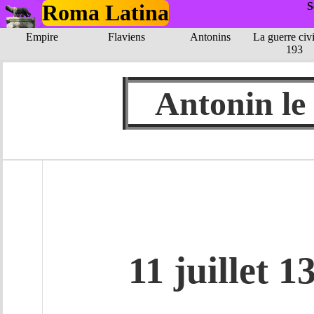
Roma Latina
S
Empire
Flaviens
Antonins
La guerre civi
193
Antonin le
11 juillet 1