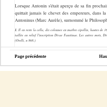
Lorsque Antonin s'était aperçu de sa fin prochaine
quittait jamais le chevet des empereurs, dans l
Antoninus (Marc Aurèle), surnommé le Philosop
1.
Il en reste la cella, dix colonnes en marbre cipollin, hautes de 1
taillée en relief l'inscription Divae Faustinae. Les autres mots, D
(Orelli, n 868.)
Page précédente
Hau