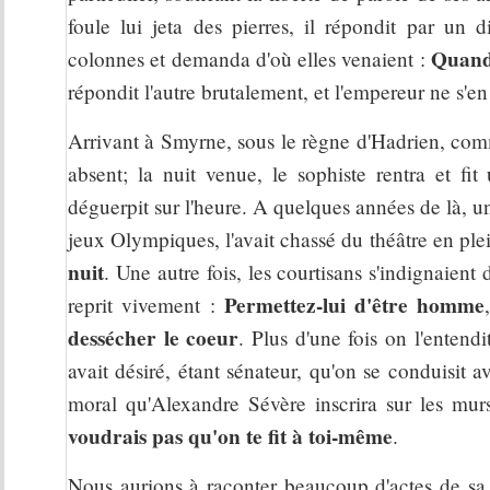
foule lui jeta des pierres, il répondit par un d
Quand 
colonnes et demanda d'où elles venaient :
répondit l'autre brutalement, et l'empereur ne s'en
Arrivant à Smyrne, sous le règne d'Hadrien, comm
absent; la nuit venue, le sophiste rentra et fit
déguerpit sur l'heure. A quelques années de là, u
jeux Olympiques, l'avait chassé du théâtre en ple
nuit
. Une autre fois, les courtisans s'indignaient
Permettez-lui d'être homme
reprit vivement :
dessécher le coeur
. Plus d'une fois on l'entend
avait désiré, étant sénateur, qu'on se conduisit 
moral qu'Alexandre Sévère inscrira sur les mur
voudrais pas qu'on te fit à toi-même
.
Nous aurions à raconter beaucoup d'actes de sa m