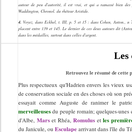
auteur de peu d'autorité, il est vrai, et qui a ramassé bien des
Waddington, Chronol. du rhéteur Aristide.
4.
Voyez, dans Eckhel, t. III, p. 5 et 15 : dans Cohen, Anton., n 
placent entre 139 et 145. Le dernier de ces deux auteurs dit (Anto
dans les médailles, surtout dans celles d'argent.
Les 
Retrouvez le résumé de cette p
Plus respectueux qu'Hadrien envers les vieux usag
de conservation sociale en des choses où son prédé
essayait comme Auguste de ranimer le patri
merveilleuses
du peuple romain; quelques-unes d
Mars
Romulus
les premièr
d'Albe,
et Rhéa,
et
Esculape
du Janicule, ou
arrivant dans l'île du T