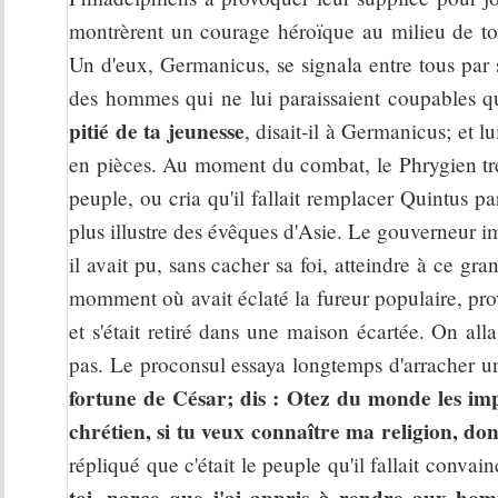
montrèrent un courage héroïque au milieu de tou
Un d'eux, Germanicus, se signala entre tous par 
des hommes qui ne lui paraissaient coupables que
pitié de ta jeunesse
, disait-il à Germanicus; et lu
en pièces. Au moment du combat, le Phrygien trem
peuple, ou cria qu'il fallait remplacer Quintus pa
plus illustre des évêques d'Asie. Le gouverneur imp
il avait pu, sans cacher sa foi, atteindre à ce gr
momment où avait éclaté la fureur populaire, provo
et s'était retiré dans une maison écartée. On alla
pas. Le proconsul essaya longtemps d'arracher un
fortune de César; dis : Otez du monde les impi
chrétien, si tu veux connaître ma religion, do
répliqué que c'était le peuple qu'il fallait convai
toi, parce que j'ai appris à rendre aux hom