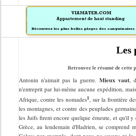
Les 
Retrouvez le résumé de cette p
Mieux vaut
Antonin n'aimait pas la guerre.
, d
n'entreprit par lui-même aucune expédition, mais 
1
Afrique, contre les nomades
, sur la frontière 
les montagnes, et contre des peuplades germaines
les Juifs firent encore quelque émeute, et qu'il
Grèce, au lendemain d'Hadrien, se comprend mal,
Celsus par exemple, dont nous ne savons ni le 