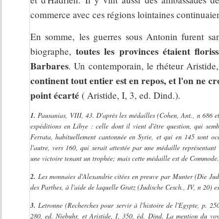
commerce avec ces régions lointaines continuaien
En somme, les guerres sous Antonin furent san
toutes les provinces étaient flori
biographe,
Barbares
. Un contemporain, le rhéteur Aristide
continent tout entier est en repos, et l'on ne c
point écarté
( Aristide, I, 3, ed. Dind.).
1.
Pausanias, VIII, 43. D'après les médailles (Cohen, Ant., n 686 et
expéditions en Libye : celle dont il vient d'être question, qui sem
Ferrata, habituellement cantonnée en Syrie, et qui en 145 sont occ
l'autre, vers 160, qui serait attestée par une médaille représentan
une victoire tenant un trophée; mais cette médaille est de Commode. 
2.
Les monnaies d'Alexandrie citées en preuve par Munter (Die Jude
des Parthes, à l'aide de laquelle Gratz (Judische Cesch., IV, n 20) es
3.
Letronne (Recherches pour servir à l'histoire de l'Egypte, p. 25
280, ed. Niebuhr, et Aristide, I, 350, éd. Dind. La mention du vo