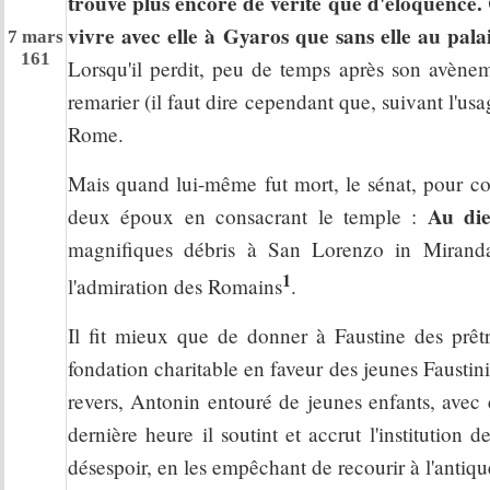
trouvé plus encore de vérité que d'éloquence. Ca
vivre avec elle à Gyaros que sans elle au pala
7 mars
161
Lorsqu'il perdit, peu de temps après son avèneme
remarier (il faut dire cependant que, suivant l'usa
Rome.
Mais quand lui-même fut mort, le sénat, pour con
Au die
deux époux en consacrant le temple :
magnifiques débris à San Lorenzo in Miranda, 
1
l'admiration des Romains
.
Il fit mieux que de donner à Faustine des prêtr
fondation charitable en faveur des jeunes Faustini
revers, Antonin entouré de jeunes enfants, avec 
dernière heure il soutint et accrut l'institution 
désespoir, en les empêchant de recourir à l'anti