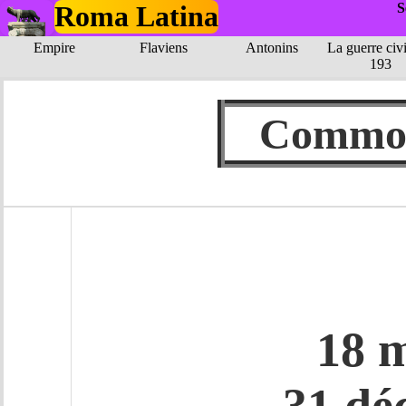
Roma Latina
S
Empire
Flaviens
Antonins
La guerre civi
193
Comm
18 