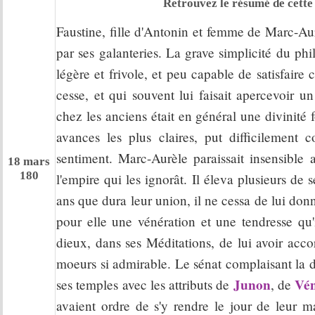
Retrouvez le résumé de cette 
Faustine, fille d'Antonin et femme de Marc-Aur
par ses galanteries. La grave simplicité du p
légère et frivole, et peu capable de satisfair
cesse, et qui souvent lui faisait apercevoir u
chez les anciens était en général une divinité 
avances les plus claires, put difficilement 
sentiment. Marc-Aurèle paraissait insensible a
18 mars
180
l'empire qui les ignorât. Il éleva plusieurs de
ans que dura leur union, il ne cessa de lui donn
pour elle une vénération et une tendresse qu
dieux, dans ses Méditations, de lui avoir acco
moeurs si admirable. Le sénat complaisant la déc
Junon
Vé
ses temples avec les attributs de
, de
avaient ordre de s'y rendre le jour de leur ma