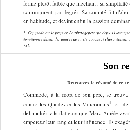
formé plutôt faible que méchant : sa simplicité e
corrompirent par degrés. Sa cruauté fut d'abor
en habitude, et devint enfin la passion domina
1.
Commode est le premier Porphyrogénète (né depuis l'avènement 
égyptiennes datent des années de sa vie comme si elles n'étaient p
752.
Son r
Retrouvez le résumé de cette 
Commode, à la mort de son père, se trouv
1
contre les Quades et les Marcomans
, et, de
débauchés vils flatteurs que Marc-Aurèle avai
empereur leur rang et leur influence. Ils exagé