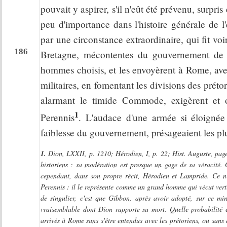
pouvait y aspirer, s'il n'eût été prévenu, surpr
peu d'importance dans l'histoire générale de l
par une circonstance extraordinaire, qui fit voi
186
Bretagne, mécontentes du gouvernement de 
hommes choisis, et les envoyèrent à Rome, avec
militaires, en fomentant les divisions des préto
alarmant le timide Commode, exigèrent et o
1
Perennis
. L'audace d'une armée si éloignée d
faiblesse du gouvernement, présageaient les plu
1.
Dion, LXXII, p. 1210; Hérodien, I, p. 22; Hist. Auguste, page
historiens : sa modération est presque un gage de sa véracité.
cependant, dans son propre récit, Hérodien et Lampride. Ce n
Perennis : il le représente comme un grand homme qui vécut vertue
de singulier, c'est que Gibbon, après avoir adopté, sur ce m
vraisemblable dont Dion rapporte sa mort. Quelle probabilité en
arrivés à Rome sans s'être entendus avec les prétoriens, ou sans 