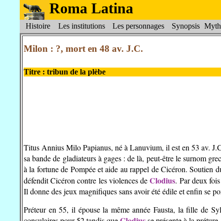
Roma Latina
Histoire
Les institutions
Les personnages
Synopsis
Myth
Milon : ?, mort en 48 av. J.C.
Titre : tribun de la plèbe
Titus Annius Milo Papianus, né à Lanuvium, il est en 53 av. J.C
sa bande de gladiateurs à gages : de là, peut-être le surnom grec
à la fortune de Pompée et aide au rappel de Cicéron. Soutien du
Clodius
défendit Cicéron contre les violences de
. Par deux fois
Il donne des jeux magnifiques sans avoir été édile et enfin se po
Préteur en 55, il épouse la même année Fausta, la fille de S
Clodius
consulaires pour 52 tandis que
se présente à la préture.