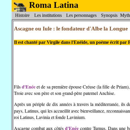
Roma Latina
Histoire
Les institutions
Les personnages
Synopsis
Myth
Ascagne ou Iule : le fondateur d'Albe la Longue
Il est chanté par Virgile dans l'Enéide, un poème écrit par 
d'Enée
Fils
et de sa première épouse Créuse (la fille de Priam)
Troie avec son père et son grand-père paternel Anchise.
Après un périple de dix années à travers la méditerranée, ils 
pays, Latinus, qui les accueillit avec bienveillance, reconnaissa
roi Latinus, Lavinia et fonde Lavinium.
d'Enée
Ascagne combat aux côtés
contre Turnus. Dans une bat