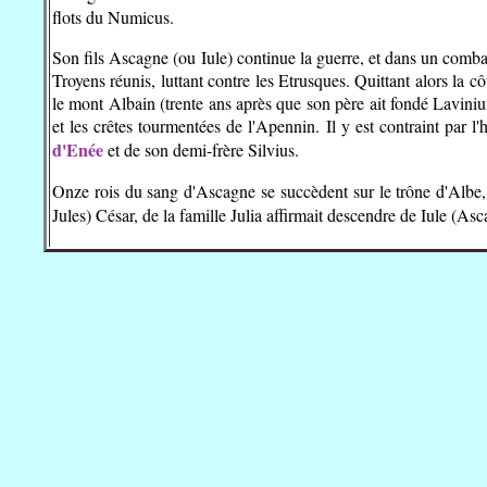
flots du Numicus.
Son fils Ascagne (ou Iule) continue la guerre, et dans un combat
Troyens réunis, luttant contre les Etrusques. Quittant alors la 
le mont Albain (trente ans après que son père ait fondé Lavinium
et les crêtes tourmentées de l'Apennin. Il y est contraint par l'
d'Enée
et de son demi-frère Silvius.
Onze rois du sang d'Ascagne se succèdent sur le trône d'Albe, l
Jules) César, de la famille Julia affirmait descendre de Iule (Asc