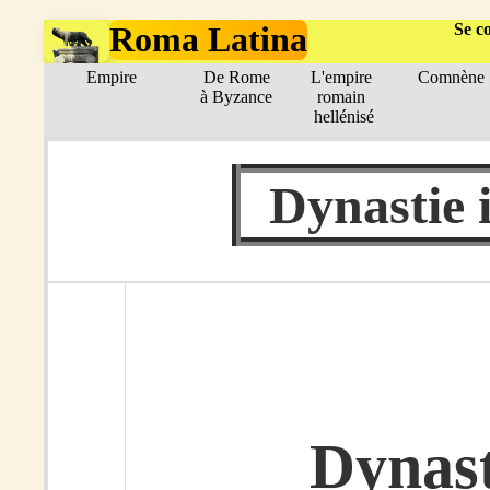
Roma Latina
Se c
Empire
De Rome
L'empire
Comnèn
à Byzance
romain
hellénisé
Dynastie i
Dynast