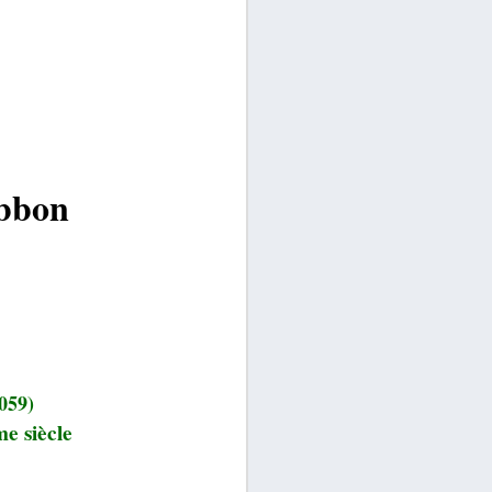
ibbon
059)
e siècle