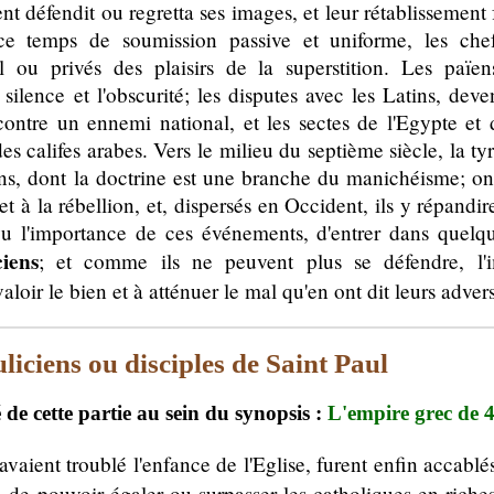
ient défendit ou regretta ses images, et leur rétablissemen
ce temps de soumission passive et uniforme, les chef
il ou privés des plaisirs de la superstition. Les païen
silence et l'obscurité; les disputes avec les Latins, deve
s contre un ennemi national, et les sectes de l'Egypte et 
es califes arabes. Vers le milieu du septième siècle, la tyr
ens, dont la doctrine est une branche du manichéisme; on
t à la rébellion, et, dispersés en Occident, ils y répandi
u l'importance de ces événements, d'entrer dans quelque
ciens
; et comme ils ne peuvent plus se défendre, l'im
aloir le bien et à atténuer le mal qu'en ont dit leurs advers
liciens ou disciples de Saint Paul
de cette partie au sein du synopsis :
L'empire grec de
 avaient troublé l'enfance de l'Eglise, furent enfin accabl
n de pouvoir égaler ou surpasser les catholiques en riche