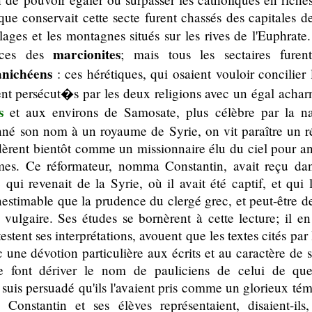
 que conservait cette secte furent chassés des capitales de
llages et les montagnes situés sur les rives de l'Euphra
marcionites
races des
; mais tous les sectaires fure
nichéens
: ces hérétiques, qui osaient vouloir concilier 
ient persécut�s par les deux religions avec un égal acha
s
et aux environs de Samosate, plus célèbre par la n
nné son nom à un royaume de Syrie, on vit paraître un ré
rdèrent bientôt comme un missionnaire élu du ciel pour an
es. Ce réformateur, nomma Constantin, avait reçu dan
qui revenait de la Syrie, où il avait été captif, et qui
nestimable que la prudence du clergé grec, et peut-être de
vulgaire. Ses études se bornèrent à cette lecture; il en f
estent ses interprétations, avouent que les textes cités par 
c une dévotion particulière aux écrits et au caractère de 
ée font dériver le nom de pauliciens de celui de que
 suis persuadé qu'ils l'avaient pris comme un glorieux tém
s. Constantin et ses élèves représentaient, disaient-il