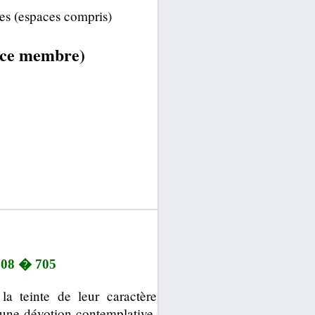
es (espaces compris)
pace membre)
 408 � 705
 la teinte de leur caractère
 d'une dévotion contemplative.