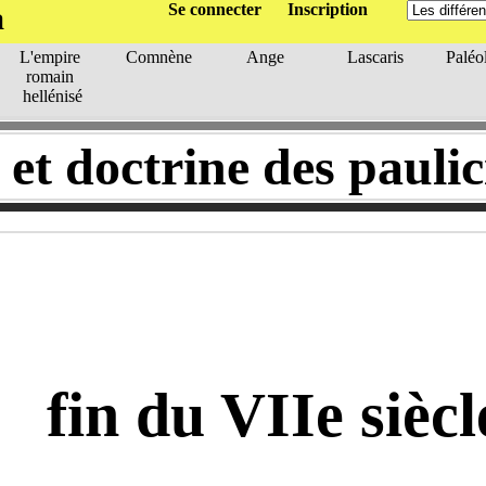
a
Se connecter
Inscription
L'empire
Comnène
Ange
Lascaris
Palé
romain
hellénisé
et doctrine des paulic
fin du VIIe siècl