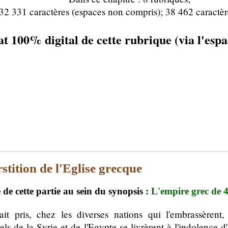
32 331 caractères (espaces non compris); 38 462 caractèr
t 100% digital de cette rubrique (via l'es
stition de l'Eglise grecque
de cette partie au sein du synopsis :
L'empire grec de
ait pris, chez les diverses nations qui l'embrassèrent,
rels de la Syrie et de l'Egypte se livrèrent à l'indolence