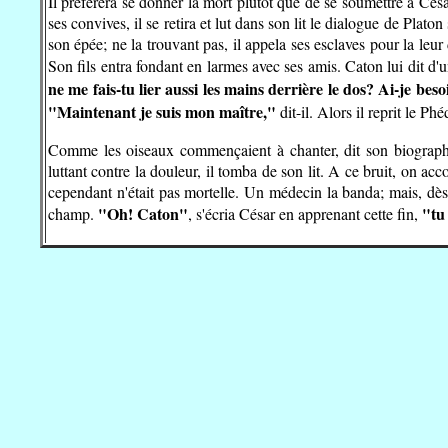
Il préfèrera se donner la mort plutôt que de se soumettre à Cé
ses convives, il se retira et lut dans son lit le dialogue de Plat
son épée; ne la trouvant pas, il appela ses esclaves pour la le
Son fils entra fondant en larmes avec ses amis. Caton lui dit d'
ne me fais-tu lier aussi les mains derrière le dos? Ai-je bes
"Maintenant je suis mon maître,"
dit-il. Alors il reprit le P
Comme les oiseaux commençaient à chanter, dit son biographe, 
luttant contre la douleur, il tomba de son lit. A ce bruit, on acco
cependant n'était pas mortelle. Un médecin la banda; mais, dès qu'
"Oh! Caton"
"tu 
champ.
, s'écria César en apprenant cette fin,