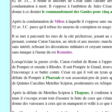
62 av. J.C., il réfute le discours de César dans l'affaire 
condamnation à mort. Il s'oppose à l'ambition de Jules César 
le commandement des Gaules pour cinq 
donne à ce dernier
Milon
Après la condamnation de
à laquelle il s'oppose sans su
52 av. J.C. parce qu'il refuse les moyens de corruption en usage
Il se met à parcourir les rues de la cité pécheresse, jouant au 
prenant, comme Caton l'ancien, au siècle et aux moeurs; marchan
sans intérêt, refusant les décorations militaires et croyant ram
Romulus
sans tunique à l'instar du roi
.
Lorsqu'éclate la guerre civile, Caton s'enfuit de Rome à l'appr
de Pompée et ensuite à Rhodes. Il suit Pompée le Grand, trouvant
l'encourage à se battre contre César en qui il voit un tyran q
à Pharsale
défaite de Pompée
et son assassinat peu de jours ap
de Quintus Caecilius Metellus Scipion, positionnées en Afrique
Thapsus
Après la défaite de Metellus Scipion à
, il s'enferme 
mais il s'occupa avant tout d'assurer la fuite de ceux qui s'étaien
donne des vaisseaux à ceux qui en manquent et veille à ce que t