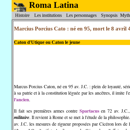
Roma Latina
Histoire
Les institutions
Les personnages
Synopsis
Myth
Marcius Porcius Cato : né en 95, mort le 8 avril 
Caton d'Utique ou Caton le jeune
Marcus Porcius Caton, né en 95 av. J.C. : plein de loyauté, séri
à sa patrie et à la constitution léguée par les ancêtres, il imite
l'ancien
.
Spartacus
Il fait ses premières armes contre
en 72 av. J.C.
militaire
. Il revient à Rome et se met à l'étude de la philosophie
av. J.C. les mesures de rigueur proposées par Cicéron lors de 