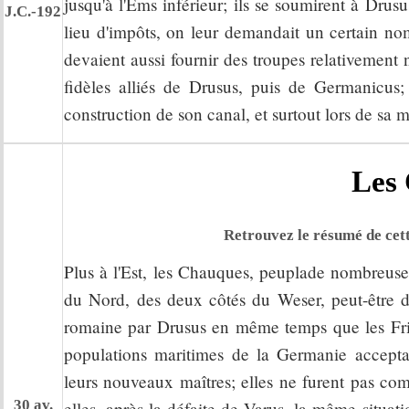
jusqu'à l'Ems inférieur; ils se soumirent à Drus
J.C.-192
lieu d'impôts, on leur demandait un certain no
devaient aussi fournir des troupes relativement 
fidèles alliés de Drusus, puis de Germanicus; 
construction de son canal, et surtout lors de sa
Les
Retrouvez le résumé de cett
Plus à l'Est, les Chauques, peuplade nombreuse 
du Nord, des deux côtés du Weser, peut-être de
romaine par Drusus en même temps que les Fr
populations maritimes de la Germanie accepta
leurs nouveaux maîtres; elles ne furent pas com
30 av.
elles, après la défaite de Varus, la même situa