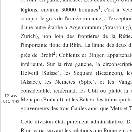
1
légions, environ 30000 hommes
; c'est à Ve
campait le gros de l'armée romaine, à l'except
d'une autre établie à Argentoratum (Strasbourg)
Zurich), non loin des frontières de la Rétie
l'importante flotte du Rhin. La limite des deux d
2
près de Brohl
; Coblentz et Bingen appartenai
inférieure. Sur la rive gauche, la circonscrip
Helvetii (Suisse), les Sequani (Besançon), le
(Alsace), les Nemetes (Spire), et les Vang
considérable, renfermait les Ubii ou plutôt la 
12 av.
Menapii (Brabant), et les Batavi; les tribus qui h
J.C.-192
gouverneurs des trois Gaules ainsi que Metz et T
Cette division était purement administrative. D
Rhin varia suivant les relations que Rome eut av