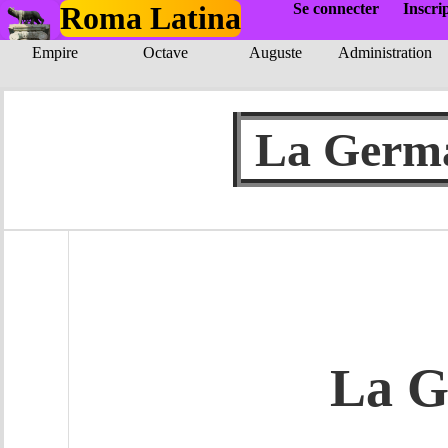
Roma Latina
Se connecter
Inscri
Empire
Octave
Auguste
Administration
La Germ
La G