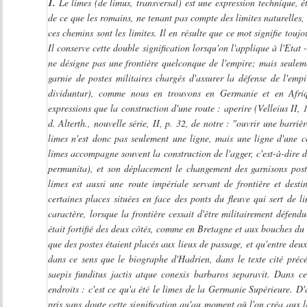
1.
Le limes (de limus, transversal) est une expression technique, ét
de ce que les romains, ne tenant pas compte des limites naturelles,
ces chemins sont les limites. Il en résulte que ce mot signifie toujo
Il conserve cette double signification lorsqu'on l'applique à l'Etat
ne désigne pas une frontière quelconque de l'empire; mais seulemen
garnie de postes militaires chargés d'assurer la défense de l'emp
dividuntur), comme nous en trouvons en Germanie et en Afriqu
expressions que la construction d'une route : aperire (Velleius II, 
d. Alterth., nouvelle série, II, p. 32, de notre : "ouvrir une barri
limes n'est donc pas seulement une ligne, mais une ligne d'une ce
limes accompagne souvent la construction de l'agger, c'est-à-dire d
permunita), et son déplacement le changement des garnisons posté
limes est aussi une route impériale servant de frontière et dest
certaines places situées en face des ponts du fleuve qui sert de li
caractère, lorsque la frontière cessait d'être militairement défendu
était fortifié des deux côtés, comme en Bretagne et aux bouches du
que des postes étaient placés aux lieux de passage, et qu'entre deux
dans ce sens que le biographe d'Hadrien, dans le texte cité pré
saepis funditus jactis atque conexis barbaros separavit. Dans c
endroits : c'est ce qu'a été le limes de la Germanie Supérieure. D'
pris sans doute cette signification qu'au moment où l'on créa aux li