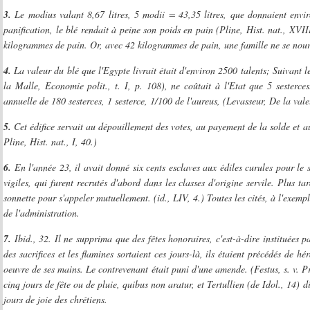
3.
Le modius valant 8,67 litres, 5 modii = 43,35 litres, que donnaient envi
panification, le blé rendait à peine son poids en pain (Pline, Hist. nat., X
kilogrammes de pain. Or, avec 42 kilogrammes de pain, une famille ne se nourr
4.
La valeur du blé que l'Egypte livrait était d'environ 2500 talents; Suivant 
la Malle, Economie polit., t. I, p. 108), ne coûtait à l'Etat que 5 sester
annuelle de 180 sesterces, 1 sesterce, 1/100 de l'aureus, (Levasseur, De la val
5.
Cet édifice servait au dépouillement des votes, au payement de la solde et a
Pline, Hist. nat., I, 40.)
6.
En l'année 23, il avait donné six cents esclaves aux édiles curules pour le s
vigiles, qui furent recrutés d'abord dans les classes d'origine servile. Plus 
sonnette pour s'appeler mutuellement. (id., LIV, 4.) Toutes les cités, à l'exempl
de l'administration.
7.
Ibid., 32. Il ne supprima que des fêtes honoraires, c'est-à-dire instituées pa
des sacrifices et les flamines sortaient ces jours-là, ils étaient précédés de h
oeuvre de ses mains. Le contrevenant était puni d'une amende. (Festus, s. v. 
cinq jours de fête ou de pluie, quibus non aratur, et Tertullien (de Idol., 14) d
jours de joie des chrétiens.