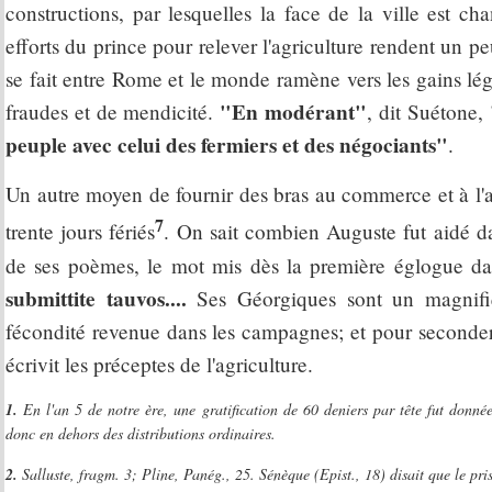
constructions, par lesquelles la face de la ville est ch
efforts du prince pour relever l'agriculture rendent un
se fait entre Rome et le monde ramène vers les gains l
"En modérant"
fraudes et de mendicité.
, dit Suétone,
peuple avec celui des fermiers et des négociants"
.
Un autre moyen de fournir des bras au commerce et à l'agr
7
trente jours fériés
. On sait combien Auguste fut aidé dan
de ses poèmes, le mot mis dès la première églogue d
submittite tauvos....
Ses Géorgiques sont un magnifiqu
fécondité revenue dans les campagnes; et pour seconder 
écrivit les préceptes de l'agriculture.
1.
En l'an 5 de notre ère, une gratification de 60 deniers par tête fut donné
donc en dehors des distributions ordinaires.
2.
Salluste, fragm. 3; Pline, Panég., 25. Sénèque (Epist., 18) disait que le pris