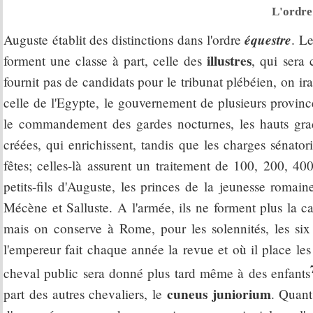
L'ordre
équestre
Auguste établit des distinctions dans l'ordre
. Le
illustres
forment une classe à part, celle des
, qui sera
fournit pas de candidats pour le tribunat plébéien, on ir
celle de l'Egypte, le gouvernement de plusieurs provinces
le commandement des gardes nocturnes, les hauts grad
créées, qui enrichissent, tandis que les charges sénator
fêtes; celles-là assurent un traitement de 100, 200, 400
petits-fils d'Auguste, les princes de la jeunesse romain
Mécène et Salluste. A l'armée, ils ne forment plus la cav
mais on conserve à Rome, pour les solennités, les s
l'empereur fait chaque année la revue et où il place le
cheval public sera donné plus tard même à des enfants
cuneus juniorium
part des autres chevaliers, le
. Quant