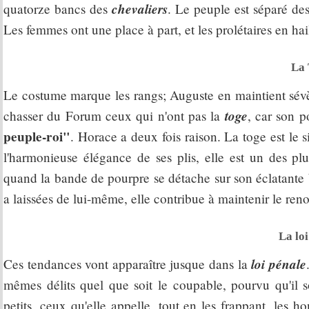
chevaliers
quatorze bancs des
. Le peuple est séparé des
Les femmes ont une place à part, et les prolétaires en hail
La 
Le costume marque les rangs; Auguste en maintient sévère
toge
chasser du Forum ceux qui n'ont pas la
, car son p
peuple-roi"
. Horace a deux fois raison. La toge est le 
l'harmonieuse élégance de ses plis, elle est un des pl
quand la bande de pourpre se détache sur son éclatante 
a laissées de lui-même, elle contribue à maintenir le ren
La loi
loi pénale
Ces tendances vont apparaître jusque dans la
mêmes délits quel que soit le coupable, pourvu qu'il so
petits, ceux qu'elle appelle, tout en les frappant, les 