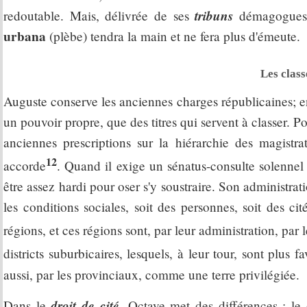
tribuns
redoutable. Mais, délivrée de ses
démagogues e
urbana
(plèbe) tendra la main et ne fera plus d'émeute.
Les class
Auguste conserve les anciennes charges républicaines; en 
un pouvoir propre, que des titres qui servent à classer. Po
anciennes prescriptions sur la hiérarchie des magistra
12
accorde
. Quand il exige un sénatus-consulte solennel p
être assez hardi pour oser s'y soustraire. Son administrati
les conditions sociales, soit des personnes, soit des c
régions, et ces régions sont, par leur administration, par 
districts suburbicaires, lesquels, à leur tour, sont plus fa
aussi, par les provinciaux, comme une terre privilégiée.
droit de cité
Dans le
, Octave met des différences : le