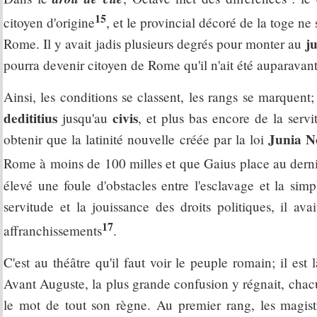
15
citoyen d'origine
, et le provincial décoré de la toge ne s
ju
Rome. Il y avait jadis plusieurs degrés pour monter au
pourra devenir citoyen de Rome qu'il n'ait été auparavan
Ainsi, les conditions se classent, les rangs se marquent;
dedititius
civis
jusqu'au
, et plus bas encore de la servit
Junia N
obtenir que la latinité nouvelle créée par la loi
Rome à moins de 100 milles et que Gaius place au dernie
élevé une foule d'obstacles entre l'esclavage et la sim
servitude et la jouissance des droits politiques, il ava
17
affranchissements
.
C'est au théâtre qu'il faut voir le peuple romain; il est 
Avant Auguste, la plus grande confusion y régnait, chacun
le mot de tout son règne. Au premier rang, les magistrat