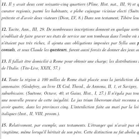
11.
Il y avait deux cent soixante-cinq quartiers (Pline, Hist. nat., III, 9) et
curator regionis, parmi les habitants, e plebe cujusgue viciniae electi (Suét
prétexte et d'avoir deux viateurs (Dion, LV, 8.) Dans son testament, Tibère leur 
12.
Tacite, Ann., III, 29. De nombreuses inscriptions donnent en quelque sort
n'oubliait de faire graver ses états de service sur son tombeau dans l'ordre où 
n'étaient pas très riches, il ajouta aux obligations imposées par Sylla aux
consuls
, et sous Claude les
questeurs
, furent aussi forcés de donner des jeux 
13.
Il fallait être domicilié à Rome pour obtenir une charge; les distributions 
de l'Italie. (Tite-Live, XXIX, 57.)
14.
Toute la région à 100 milles de Rome était placée sous la juridiction du p
annonaire. (Godefroy, au livre IX Cod. Theod., de Annona, II, 1, et Savigny, S
suburbicaire. (Suétone, Octave, 40, et Gaius, Hist., I, 27.) Il n'égala pas to
une nouvelle preuve de cette inégalité. Le jus trium liberorum était reconnu da
avoir quatre, dans les provinces cinq. L'interdiction faite au mari par la loi
italiques (Inst., II, VIII, proom.).
15.
Relativement, par exemple, aux testaments. L'étranger qui n'avait pas 
vingtième, même lorsqu'il héritait de son père. Cette distinction ne fut abolie 