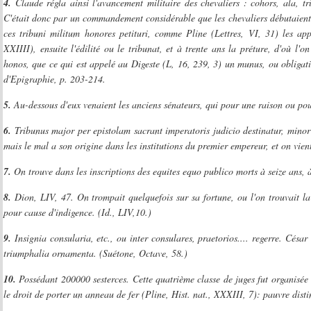
4.
Claude régla ainsi l'avancement militaire des chevaliers : cohors, ala, 
C'était donc par un commandement considérable que les chevaliers débutaient
ces tribuni militum honores petituri, comme Pline (Lettres, VI, 31) les app
XXIIII), ensuite l'édilité ou le tribunat, et à trente ans la préture, d'où l'
honos, que ce qui est appelé au Digeste (L, 16, 239, 3) un munus, ou obligati
d'Epigraphie, p. 203-214.
5.
Au-dessous d'eux venaient les anciens sénateurs, qui pour une raison ou pour
6.
Tribunus major per epistolam sacrant imperatoris judicio destinatur, minor 
mais le mal a son origine dans les institutions du premier empereur, et on vien
7.
On trouve dans les inscriptions des equites equo publico morts à seize ans, à
8.
Dion, LIV, 47. On trompait quelquefois sur sa fortune, ou l'on trouvait la
pour cause d'indigence. (Id., LIV,10.)
9.
Insignia consularia, etc., ou inter consulares, praetorios.... regerre. Césa
triumphalia ornamenta. (Suétone, Octave, 58.)
10.
Possédant 200000 sesterces. Cette quatrième classe de juges fut organisée 
le droit de porter un anneau de fer (Pline, Hist. nat., XXXIII, 7): pauvre disti