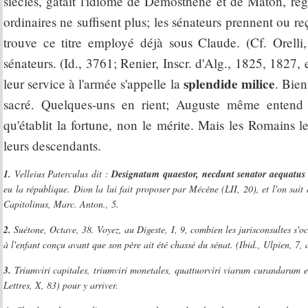
siècles, gâtait l'idiome de Démosthène et de Maton, rég
ordinaires ne suffisent plus; les sénateurs prennent ou reç
trouve ce titre employé déjà sous Claude. (Cf. Orell
sénateurs. (Id., 3761; Renier, Inscr. d'Alg., 1825, 1827, 
splendide milice
leur service à l'armée s'appelle la
. Bien
sacré. Quelques-uns en rient; Auguste même entend 
qu'établit la fortune, non le mérite. Mais les Romains le
leurs descendants.
1.
Velleius Paterculus dit :
Designatum quaestor, necdunt senator aequatus s
eu la république. Dion la lui fait proposer par Mécène (LII, 20), et l'on sait 
Capitolinus, Marc. Anton., 5.
2.
Suétone, Octave, 38. Voyez, au Digeste, I, 9, combien les jurisconsultes s'occ
à l'enfant conçu avant que son père ait été chassé du sénat. (Ibid., Ulpien, 7
3.
Triumviri capitales, triumviri monetales, quattuorviri viarum curandarum et 
Lettres, X, 83) pour y arriver.