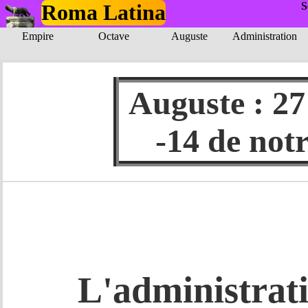
Roma Latina
S
Empire
Octave
Auguste
Administration
Auguste : 27 
-14 de not
L'administrat