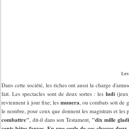
Les
Dans cette société, les riches ont aussi la charge d'amu
ludi
fait. Les spectacles sont de deux sortes : les
(jeux)
munera
reviennent à jour fixe; les
, ou combats soit de g
le nombre, pour ceux que donnent les magistrats et les
combattre"
"dix mille gladi
, dit-il dans son Testament,
cents bêtes fauves. En une seule de ces chasses deux 