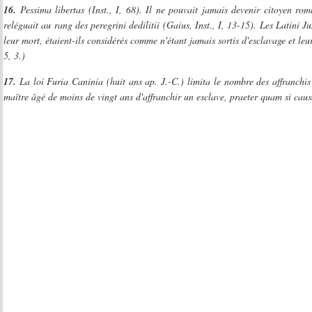
16.
Pessima libertas (Inst., I, 68). Il ne pouvait jamais devenir citoyen rom
reléguait au rang des peregrini dedilitii (Gaius, Inst., I, 13-15). Les Latini Ju
leur mort, étaient-ils considérés comme n'étant jamais sortis d'esclavage et leur 
5, 3.)
17.
La loi Furia Caninia (huit ans ap. J.-C.) limita le nombre des affranchis 
maître âgé de moins de vingt ans d'affranchir un esclave, praeter quam si cau