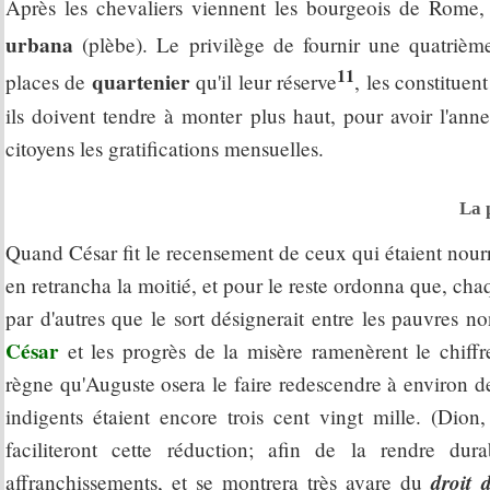
Après les chevaliers viennent les bourgeois de Rome, q
urbana
(plèbe). Le privilège de fournir une quatrièm
11
quartenier
places de
qu'il leur réserve
, les constituen
ils doivent tendre à monter plus haut, pour avoir l'ann
citoyens les gratifications mensuelles.
La 
Quand César fit le recensement de ceux qui étaient nourris
en retrancha la moitié, et pour le reste ordonna que, ch
par d'autres que le sort désignerait entre les pauvres n
César
et les progrès de la misère ramenèrent le chiffr
règne qu'Auguste osera le faire redescendre à environ deu
indigents étaient encore trois cent vingt mille. (Dion,
faciliteront cette réduction; afin de la rendre du
droit 
affranchissements, et se montrera très avare du